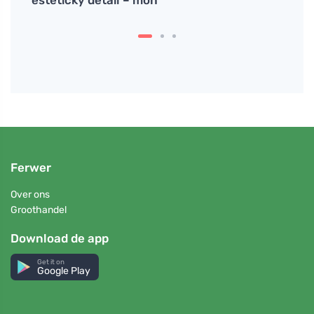
estetický detail – moh
Ferwer
Over ons
Groothandel
Download de app
Get it on
Google Play