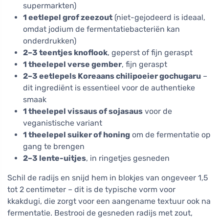
supermarkten)
1 eetlepel grof zeezout
(niet-gejodeerd is ideaal,
omdat jodium de fermentatiebacteriën kan
onderdrukken)
2–3 teentjes knoflook
, geperst of fijn geraspt
1 theelepel verse gember
, fijn geraspt
2–3 eetlepels Koreaans chilipoeier gochugaru
–
dit ingrediënt is essentieel voor de authentieke
smaak
1 theelepel vissaus of sojasaus
voor de
veganistische variant
1 theelepel suiker of honing
om de fermentatie op
gang te brengen
2–3 lente-uitjes
, in ringetjes gesneden
Schil de radijs en snijd hem in blokjes van ongeveer 1,5
tot 2 centimeter – dit is de typische vorm voor
kkakdugi, die zorgt voor een aangename textuur ook na
fermentatie. Bestrooi de gesneden radijs met zout,