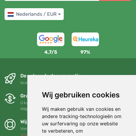
Nederlands / EUR
4,7/5
97%
De volgende dag en gratis
Gratis verzending voor bestellingen boven 95 EUR
Wij gebruiken cookies
Gratis ruilen en retourneren
U kunt uw bestelling op elk gewenst moment binnen 90
Wij maken gebruik van cookies en
dagen retourneren of ruilen
andere tracking-technologieën om
Wij steunen Trees.org
uw surfervaring op onze website
Voor elke bestelling planten we een boom! Lees meer
Over
te verbeteren, om
ons
.