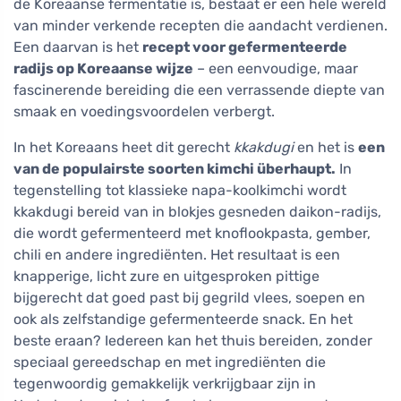
de Koreaanse fermentatie is, bestaat er een hele wereld
van minder verkende recepten die aandacht verdienen.
Een daarvan is het
recept voor gefermenteerde
radijs op Koreaanse wijze
– een eenvoudige, maar
fascinerende bereiding die een verrassende diepte van
smaak en voedingsvoordelen verbergt.
In het Koreaans heet dit gerecht
kkakdugi
en het is
een
van de populairste soorten kimchi überhaupt.
In
tegenstelling tot klassieke napa-koolkimchi wordt
kkakdugi bereid van in blokjes gesneden daikon-radijs,
die wordt gefermenteerd met knoflookpasta, gember,
chili en andere ingrediënten. Het resultaat is een
knapperige, licht zure en uitgesproken pittige
bijgerecht dat goed past bij gegrild vlees, soepen en
ook als zelfstandige gefermenteerde snack. En het
beste eraan? Iedereen kan het thuis bereiden, zonder
speciaal gereedschap en met ingrediënten die
tegenwoordig gemakkelijk verkrijgbaar zijn in