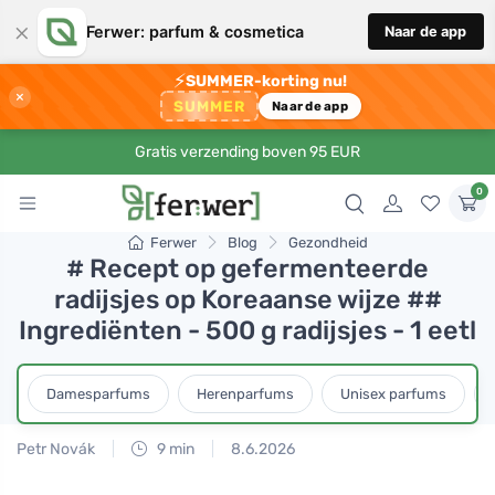
×
Ferwer: parfum & cosmetica
Naar de app
⚡
SUMMER-korting nu!
×
SUMMER
Naar de app
Gratis verzending boven 95 EUR
0
Ferwer
Blog
Gezondheid
# Recept op gefermenteerde
radijsjes op Koreaanse wijze ##
Ingrediënten - 500 g radijsjes - 1 eetl
Damesparfums
Herenparfums
Unisex parfums
Petr Novák
9 min
8.6.2026