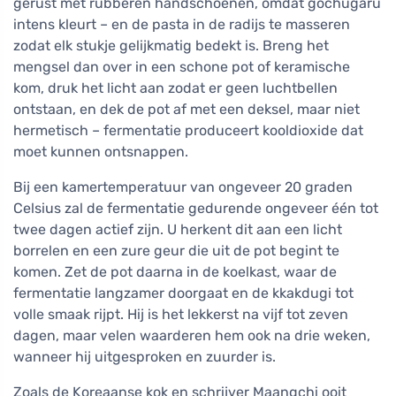
gerust met rubberen handschoenen, omdat gochugaru
intens kleurt – en de pasta in de radijs te masseren
zodat elk stukje gelijkmatig bedekt is. Breng het
mengsel dan over in een schone pot of keramische
kom, druk het licht aan zodat er geen luchtbellen
ontstaan, en dek de pot af met een deksel, maar niet
hermetisch – fermentatie produceert kooldioxide dat
moet kunnen ontsnappen.
Bij een kamertemperatuur van ongeveer 20 graden
Celsius zal de fermentatie gedurende ongeveer één tot
twee dagen actief zijn. U herkent dit aan een licht
borrelen en een zure geur die uit de pot begint te
komen. Zet de pot daarna in de koelkast, waar de
fermentatie langzamer doorgaat en de kkakdugi tot
volle smaak rijpt. Hij is het lekkerst na vijf tot zeven
dagen, maar velen waarderen hem ook na drie weken,
wanneer hij uitgesproken en zuurder is.
Zoals de Koreaanse kok en schrijver Maangchi ooit