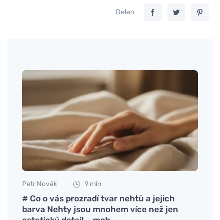
Delen
Petr Novák
9 min
Petr N
om
# Co o vás prozradí tvar nehtů a jejich
Pico 
barva Nehty jsou mnohem více než jen
geleg