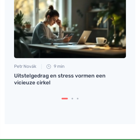
Petr Novák
9 min
Jan S
gens
Uitstelgedrag en stress vormen een
Bijwe
vicieuze cirkel
deze 