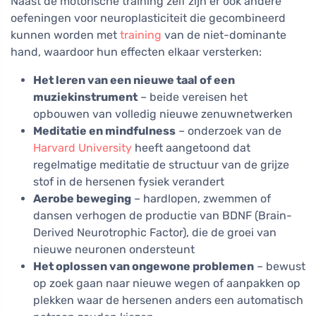
Naast de motorische training zelf zijn er ook andere
oefeningen voor neuroplasticiteit die gecombineerd
kunnen worden met
training
van de niet-dominante
hand, waardoor hun effecten elkaar versterken:
Het leren van een nieuwe taal of een
muziekinstrument
– beide vereisen het
opbouwen van volledig nieuwe zenuwnetwerken
Meditatie en mindfulness
– onderzoek van de
Harvard University
heeft aangetoond dat
regelmatige meditatie de structuur van de grijze
stof in de hersenen fysiek verandert
Aerobe beweging
– hardlopen, zwemmen of
dansen verhogen de productie van BDNF (Brain-
Derived Neurotrophic Factor), die de groei van
nieuwe neuronen ondersteunt
Het oplossen van ongewone problemen
– bewust
op zoek gaan naar nieuwe wegen of aanpakken op
plekken waar de hersenen anders een automatisch