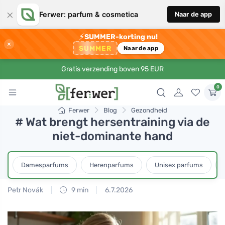
×
Ferwer: parfum & cosmetica
Naar de app
⚡
SUMMER-korting nu!
×
SUMMER
Naar de app
Gratis verzending boven 95 EUR
0
Ferwer
Blog
Gezondheid
# Wat brengt hersentraining via de
niet-dominante hand
Damesparfums
Herenparfums
Unisex parfums
Petr Novák
9 min
6.7.2026