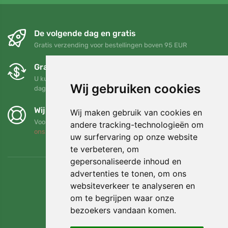
De volgende dag en gratis
Gratis verzending voor bestellingen boven 95 EUR
Gratis ruilen en retourneren
U kunt uw bestelling op elk gewenst moment binnen 90
Wij gebruiken cookies
dagen retourneren of ruilen
Wij steunen Trees.org
Wij maken gebruik van cookies en
Voor elke bestelling planten we een boom! Lees meer
Over
andere tracking-technologieën om
ons
.
uw surfervaring op onze website
te verbeteren, om
gepersonaliseerde inhoud en
advertenties te tonen, om ons
websiteverkeer te analyseren en
om te begrijpen waar onze
bezoekers vandaan komen.