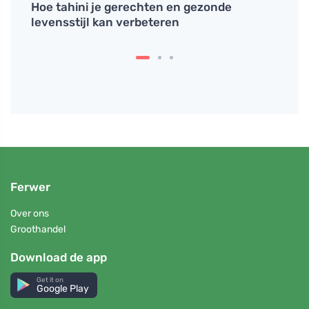
a's
Hoe tahini je gerechten en gezonde
Ontde
levensstijl kan verbeteren
verfr
Ferwer
Over ons
Groothandel
Download de app
Get it on
Google Play