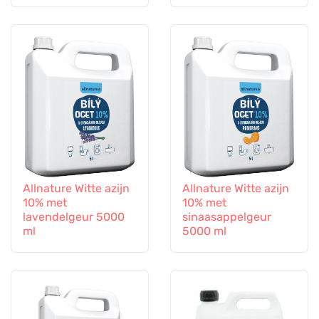
Allnature Witte azijn
Allnature Witte azijn
10% met
10% met
lavendelgeur 5000
sinaasappelgeur
ml
5000 ml