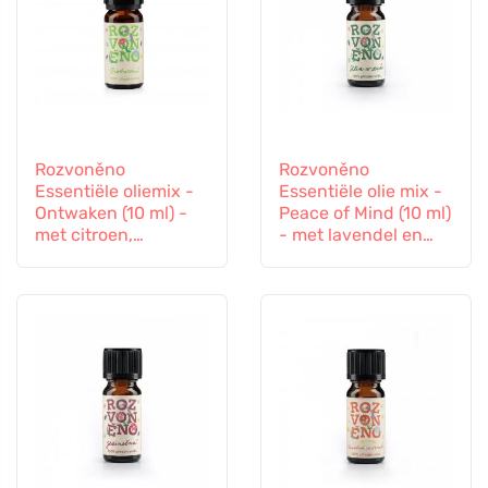
Rozvoněno
Rozvoněno
Essentiële oliemix -
Essentiële olie mix -
Ontwaken (10 ml) -
Peace of Mind (10 ml)
met citroen,
- met lavendel en
sinaasappel en
patchouli
palmroos