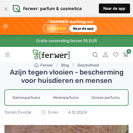
×
Ferwer: parfum & cosmetica
Naar de app
⚡
SUMMER-korting nu!
×
SUMMER
Naar de app
Gratis verzending boven 95 EUR
0
Ferwer
Blog
Gezondheid
Azijn tegen vlooien - bescherming
voor huisdieren en mensen
Damesparfums
Herenparfums
Unisex parfums
Tomáš Dvořák
5 min
4.12.2024