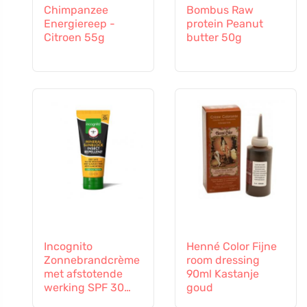
Chimpanzee
Bombus Raw
Energiereep -
protein Peanut
Citroen 55g
butter 50g
Incognito
Henné Color Fijne
Zonnebrandcrème
room dressing
met afstotende
90ml Kastanje
werking SPF 30
goud
(100 ml) - ook