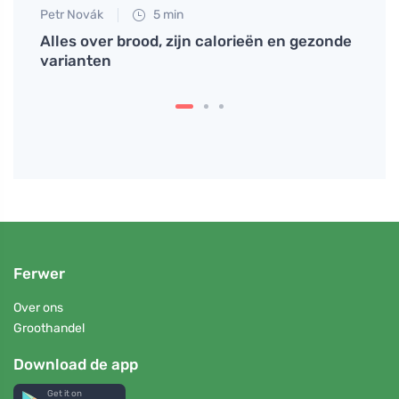
Petr Novák
5 min
Tomáš
ke
Alles over brood, zijn calorieën en gezonde
Welke
varianten
en ho
Ferwer
Over ons
Groothandel
Download de app
Get it on