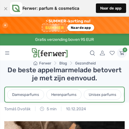
×
Ferwer: parfum & cosmetica
Naar de app
⚡
SUMMER-korting nu!
×
SUMMER
Naar de app
Gratis verzending boven 95 EUR
0
Ferwer
Blog
Gezondheid
De beste appelmarmelade betovert
je met zijn eenvoud.
Damesparfums
Herenparfums
Unisex parfums
Tomáš Dvořák
5 min
10.12.2024