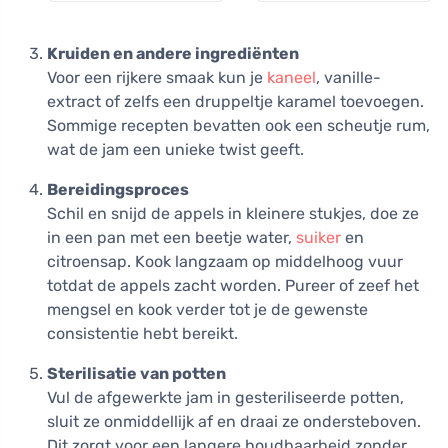
geschikt voor
kinderen vanaf 6
maanden
Kruiden en andere ingrediënten
Voor een rijkere smaak kun je
kaneel
, vanille-
extract of zelfs een druppeltje karamel toevoegen.
Sommige recepten bevatten ook een scheutje rum,
wat de jam een unieke twist geeft.
Bereidingsproces
Schil en snijd de appels in kleinere stukjes, doe ze
in een pan met een beetje water,
suiker
en
citroensap. Kook langzaam op middelhoog vuur
totdat de appels zacht worden. Pureer of zeef het
mengsel en kook verder tot je de gewenste
consistentie hebt bereikt.
Sterilisatie van potten
Vul de afgewerkte jam in gesteriliseerde potten,
sluit ze onmiddellijk af en draai ze ondersteboven.
Dit zorgt voor een langere houdbaarheid zonder