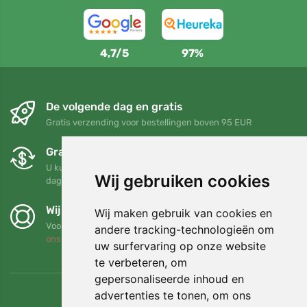
4,7/5
97%
De volgende dag en gratis
Gratis verzending voor bestellingen boven 95 EUR
Gratis ruilen en retourneren
U kunt uw bestelling op elk gewenst moment binnen 90
Wij gebruiken cookies
dagen retourneren of ruilen
Wij steunen Trees.org
Wij maken gebruik van cookies en
Voor elke bestelling planten we een boom! Lees meer
Over
andere tracking-technologieën om
ons
.
uw surfervaring op onze website
te verbeteren, om
gepersonaliseerde inhoud en
advertenties te tonen, om ons