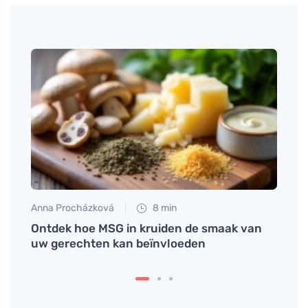
Anna Procházková
8 min
Petr N
,
Ontdek hoe MSG in kruiden de smaak van
# Hui
uw gerechten kan beïnvloeden
werk