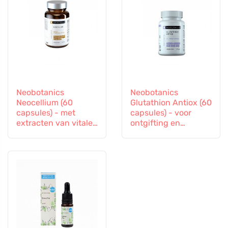
Neobotanics
Neobotanics
Neocellium (60
Glutathion Antiox (60
capsules) - met
capsules) - voor
extracten van vitale
ontgifting en
paddenstoelen en
ondersteuning van
ginseng
de immuniteit