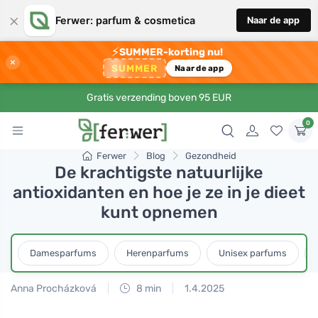
×
Ferwer: parfum & cosmetica
Naar de app
⚡
SUMMER-korting nu!
×
SUMMER
Naar de app
Gratis verzending boven 95 EUR
0
Ferwer
Blog
Gezondheid
De krachtigste natuurlijke
antioxidanten en hoe je ze in je dieet
kunt opnemen
Damesparfums
Herenparfums
Unisex parfums
Anna Procházková
8 min
1.4.2025