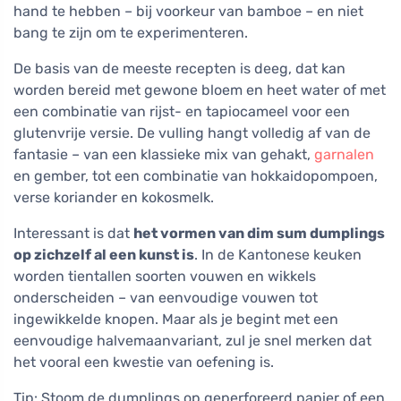
hand te hebben – bij voorkeur van bamboe – en niet
bang te zijn om te experimenteren.
De basis van de meeste recepten is deeg, dat kan
worden bereid met gewone bloem en heet water of met
een combinatie van rijst- en tapiocameel voor een
glutenvrije versie. De vulling hangt volledig af van de
fantasie – van een klassieke mix van gehakt,
garnalen
en gember, tot een combinatie van hokkaidopompoen,
verse koriander en kokosmelk.
Interessant is dat
het vormen van dim sum dumplings
op zichzelf al een kunst is
. In de Kantonese keuken
worden tientallen soorten vouwen en wikkels
onderscheiden – van eenvoudige vouwen tot
ingewikkelde knopen. Maar als je begint met een
eenvoudige halvemaanvariant, zul je snel merken dat
het vooral een kwestie van oefening is.
Tip: Stoom de dumplings op geperforeerd papier of een