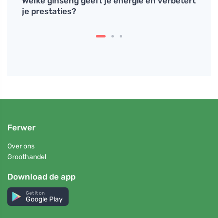
en
Welke ginseng geeft je energie en verbetert
Een g
je prestaties?
verbe
Ferwer
Over ons
Groothandel
Download de app
Get it on
Google Play