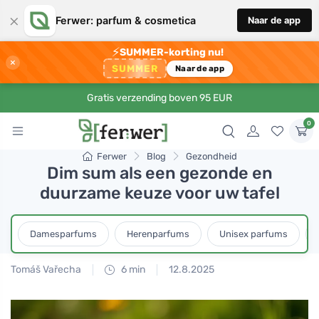
×
Ferwer: parfum & cosmetica
Naar de app
⚡
SUMMER-korting nu!
×
SUMMER
Naar de app
Gratis verzending boven 95 EUR
0
Ferwer
Blog
Gezondheid
Dim sum als een gezonde en
duurzame keuze voor uw tafel
Damesparfums
Herenparfums
Unisex parfums
Tomáš Vařecha
6 min
12.8.2025