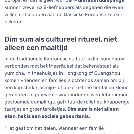
Europa, en dat is geen wonder –
dim sum dumplings
kunnen zowel Azië-liefhebbers als degenen die even
willen ontsnappen aan de klassieke Europese keuken
bekoren.
Dim sum als cultureel ritueel, niet
alleen een maaltijd
In de traditionele Kantonese cultuur is dim sum nauw
verbonden met het theeritueel dat bekendstaat als
yum cha. In theehuisjes in Hongkong of Guangzhou
komen vrienden en families 's ochtends samen om bij
een kop sterke jasmijn- of pu-erh-thee tientallen kleine
gerechten te proeven – waaronder de wereldberoemde
gestoomde dumplings, gefrituurde rolletjes, knapperige
taartjes en groenterolletjes.
Dim sum is niet alleen
eten, het is een sociale gebeurtenis.
"Het gaat om het delen. Wanneer een familie