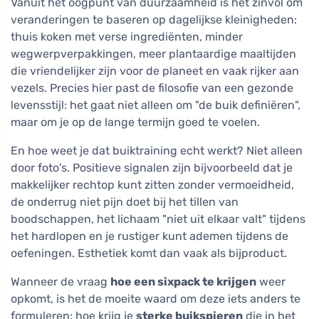
Vanuit het oogpunt van duurzaamheid is het zinvol om
veranderingen te baseren op dagelijkse kleinigheden:
thuis koken met verse ingrediënten, minder
wegwerpverpakkingen, meer plantaardige maaltijden
die vriendelijker zijn voor de planeet en vaak rijker aan
vezels. Precies hier past de filosofie van een gezonde
levensstijl: het gaat niet alleen om "de buik definiëren",
maar om je op de lange termijn goed te voelen.
En hoe weet je dat buiktraining echt werkt? Niet alleen
door foto's. Positieve signalen zijn bijvoorbeeld dat je
makkelijker rechtop kunt zitten zonder vermoeidheid,
de onderrug niet pijn doet bij het tillen van
boodschappen, het lichaam "niet uit elkaar valt" tijdens
het hardlopen en je rustiger kunt ademen tijdens de
oefeningen. Esthetiek komt dan vaak als bijproduct.
Wanneer de vraag
hoe een sixpack te krijgen
weer
opkomt, is het de moeite waard om deze iets anders te
formuleren: hoe krijg je
sterke buikspieren
die in het