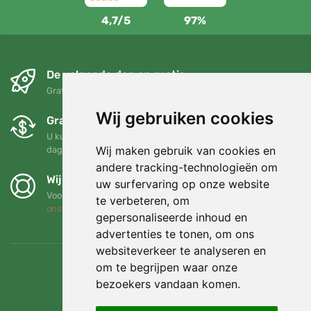
4,7/5
97%
De volgende dag en gratis
Gratis verzending voor bestellingen boven 95 EUR
Wij gebruiken cookies
Gratis ruilen en retourneren
U kunt uw bestelling op elk gewenst moment binnen 90
Wij maken gebruik van cookies en
dagen retourneren of ruilen
andere tracking-technologieën om
Wij steunen Trees.org
uw surfervaring op onze website
Voor elke bestelling planten we een boom! Lees meer
Over
te verbeteren, om
ons
.
gepersonaliseerde inhoud en
advertenties te tonen, om ons
websiteverkeer te analyseren en
om te begrijpen waar onze
bezoekers vandaan komen.