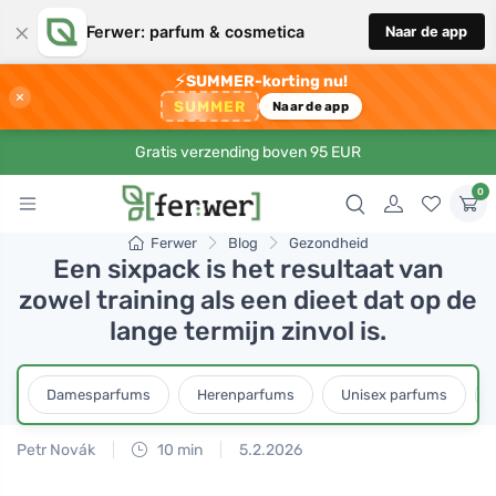
×
Ferwer: parfum & cosmetica
Naar de app
⚡
SUMMER-korting nu!
×
SUMMER
Naar de app
Gratis verzending boven 95 EUR
0
Ferwer
Blog
Gezondheid
Een sixpack is het resultaat van
zowel training als een dieet dat op de
lange termijn zinvol is.
Damesparfums
Herenparfums
Unisex parfums
Petr Novák
10 min
5.2.2026