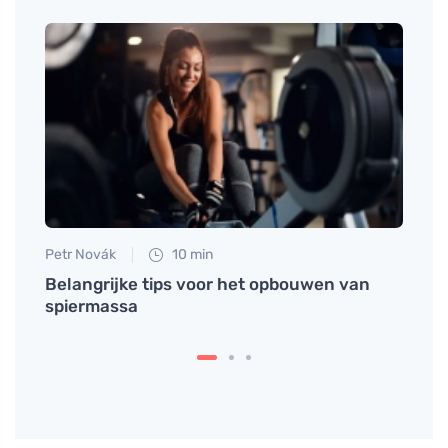
Petr Novák
10 min
Jan S
Belangrijke tips voor het opbouwen van
Geba
spiermassa
leven