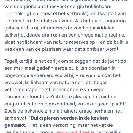
van energiebalans (hoeveel energie het lichaam
binnenkrijgt en hoeveel het verbruikt), de kwaliteit van
het dieet en de totale activiteit. Als het dieet langdurig
gebaseerd is op ultrabewerkte voedingsmiddelen,
suikerhoudende dranken en een onregelmatig regime,
slaat het lichaam van nature reserves op – en de buik is
vaak een van de plaatsen waar dat zichtbaar wordt.
Tegelijkertijd is het eerlijk om te zeggen dat de jacht op
een maximaal gedefinieerde buik kan doorslaan in
ongezonde extremen. Vooral bij vrouwen, omdat het
vrouwelijke lichaam van nature een iets hoger
vetpercentage heeft, onder andere vanwege
hormonale functies. Zichtbare
abs
zijn dus niet de
enige indicator van gezondheid, en zeker geen "plicht".
Zoals de bekende zin die trainers graag herhalen het
samenvat: "
Buikspieren worden in de keuken
gemaakt.
" Het is een verkorting, maar het vat de
realiteit samen: zonder
een goed dieet
is het moeilijk