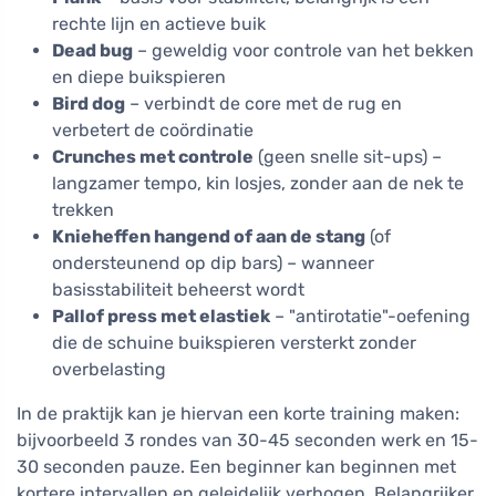
rechte lijn en actieve buik
Dead bug
– geweldig voor controle van het bekken
en diepe buikspieren
Bird dog
– verbindt de core met de rug en
verbetert de coördinatie
Crunches met controle
(geen snelle sit-ups) –
langzamer tempo, kin losjes, zonder aan de nek te
trekken
Knieheffen hangend of aan de stang
(of
ondersteunend op dip bars) – wanneer
basisstabiliteit beheerst wordt
Pallof press met elastiek
– "antirotatie"-oefening
die de schuine buikspieren versterkt zonder
overbelasting
In de praktijk kan je hiervan een korte training maken:
bijvoorbeeld 3 rondes van 30-45 seconden werk en 15-
30 seconden pauze. Een beginner kan beginnen met
kortere intervallen en geleidelijk verhogen. Belangrijker