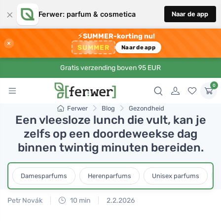
×
Ferwer: parfum & cosmetica
Naar de app
⚡
SUMMER-korting nu!
×
SUMMER
Naar de app
Gratis verzending boven 95 EUR
0
Ferwer
Blog
Gezondheid
Een vleesloze lunch die vult, kan je
zelfs op een doordeweekse dag
binnen twintig minuten bereiden.
Damesparfums
Herenparfums
Unisex parfums
Petr Novák
10 min
2.2.2026