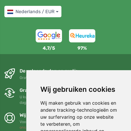
Nederlands / EUR
4,7/5
97%
De volgende dag en gratis
Gratis verzending voor bestellingen boven 95 EUR
Wij gebruiken cookies
Gratis ruilen en retourneren
U kunt uw bestelling op elk gewenst moment binnen 90
Wij maken gebruik van cookies en
dagen retourneren of ruilen
andere tracking-technologieën om
Wij steunen Trees.org
uw surfervaring op onze website
Voor elke bestelling planten we een boom! Lees meer
Over
te verbeteren, om
ons
.