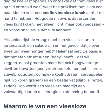
dag de koelkast opende en ontdekte dat "het vlees niet
op tijd ontdooid was", weet hoe praktisch het is om een
paar ideeën voor een
snelle vleesloze lunch
achter de
hand te hebben. Het goede nieuws is dat je zonder
vlees kunt koken, niet alleen licht, maar ook voedzaam –
en vooral snel, als je het slim aanpakt.
Misschien rijst de vraag: moet een vleesloze lunch
automatisch een salade zijn en het gevoel dat je over
twee uur weer honger hebt? Helemaal niet. De basis is
dat het eten structuur en "body" heeft – dat wil
zeggen, naast groenten moet het ook hoogwaardige
eiwitten bevatten (peulvruchten, tofu, tempeh, eieren,
zuivelproducten), complexe koolhydraten (aardappelen,
rijst, volkoren granen) en een beetje vet (olijfolie, noten,
zaden). Dan wordt een vleesloze maaltijd een
volwaardige lunch die energie en stemming behoudt.
Waarom je van een vleesloze