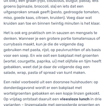
uit blik), een graan (rijst, couscous, bulgur, pasta), iets
groens (spinazie, broccoli, sla) en iets dat een
uitgesproken smaak geeft (pesto, gedroogde tomaten,
miso, goede kaas, citroen, kruiden). Voeg daar wat
kruiden aan toe en binnen twintig minuten is het klaar.
Het is ook erg praktisch om in sauzen en mengsels te
denken. Wanneer je een grotere portie tomatensaus of
currybasis maakt, kun je die de volgende dag
gebruiken met pasta, rijst, op peulvruchten of als basis
voor een soep. En wie ooit een bakplaat met groenten
(wortel, courgette, paprika, ui) met olijfolie en tijm heeft
gebakken, weet dat je daar de volgende dag een
salade, wrap, pasta of spread van kunt maken.
Een reëel voorbeeld uit een doorsnee huishouden: op
donderdagavond wordt er een bakplaat met
wortelgroenten gebakken en een kopje linzen gekookt.
Op vrijdag ontstaat daaruit een
vleesloze lunch
in drie
varianten – linzensalade met geroosterde groenten en