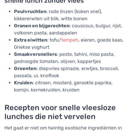
snelle lunch zonder vlees
Peulvruchten
: rode linzen (koken snel),
kikkererwten uit blik, witte bonen
Granen en bijgerechten
: couscous, bulgur, rijst,
volkoren pasta, aardappelen
Extra eiwitten
: tofu/
tempeh
, eieren, goede kaas,
Griekse yoghurt
Smaakversnellers
: pesto, tahini, miso pasta,
gedroogde tomaten, olijven, kappertjes
Groenten
: diepvries spinazie, erwtjes, broccoli,
passata, ui, knoflook
Kruiden
: citroen, mosterd, gerookte paprika,
komijn, kerriekruiden, kruiden
Recepten voor snelle vleesloze
lunches die niet vervelen
Het gaat er niet om twintig exotische ingrediënten in