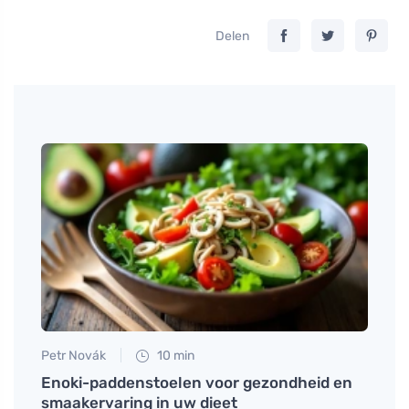
Delen
Petr Novák
10 min
Anna 
ab en
Enoki-paddenstoelen voor gezondheid en
Hoe z
smaakervaring in uw dieet
misse