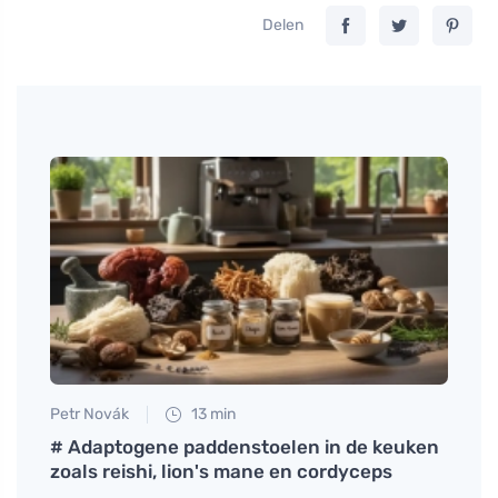
Delen
Petr Novák
13 min
Anna 
n op
# Adaptogene paddenstoelen in de keuken
Vark
zoals reishi, lion's mane en cordyceps
aarda
allee