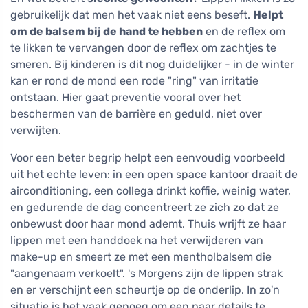
gebruikelijk dat men het vaak niet eens beseft.
Helpt
om de balsem bij de hand te hebben
en de reflex om
te likken te vervangen door de reflex om zachtjes te
smeren. Bij kinderen is dit nog duidelijker - in de winter
kan er rond de mond een rode "ring" van irritatie
ontstaan. Hier gaat preventie vooral over het
beschermen van de barrière en geduld, niet over
verwijten.
Voor een beter begrip helpt een eenvoudig voorbeeld
uit het echte leven: in een open space kantoor draait de
airconditioning, een collega drinkt koffie, weinig water,
en gedurende de dag concentreert ze zich zo dat ze
onbewust door haar mond ademt. Thuis wrijft ze haar
lippen met een handdoek na het verwijderen van
make-up en smeert ze met een mentholbalsem die
"aangenaam verkoelt". 's Morgens zijn de lippen strak
en er verschijnt een scheurtje op de onderlip. In zo'n
situatie is het vaak genoeg om een paar details te