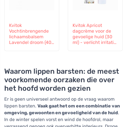
Kvitok
Kvitok Apricot
Vochtinbrengende
dagcrème voor de
lichaamsbalsem
gevoelige huid (30
Lavendel droom (40
ml) - verlicht irritatie
g) - een balsem voor
en roodheid
lichaam en geest
Waarom lippen barsten: de meest
voorkomende oorzaken die over
het hoofd worden gezien
Er is geen universeel antwoord op de vraag waarom
lippen barsten.
Vaak gaat het om een combinatie van
omgeving, gewoonten en gevoeligheid van de huid
.
In de winter spelen vorst en wind de hoofdrol, maar
verrassend genoeg ook oververhitte interieurs. Droge