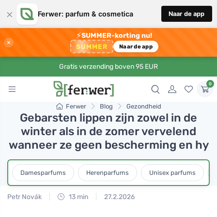
×
Ferwer: parfum & cosmetica
Naar de app
⚡
SUMMER-korting nu!
×
SUMMER
Naar de app
Gratis verzending boven 95 EUR
0
Ferwer
Blog
Gezondheid
Gebarsten lippen zijn zowel in de
winter als in de zomer vervelend
wanneer ze geen bescherming en hy
Damesparfums
Herenparfums
Unisex parfums
Petr Novák
13 min
27.2.2026