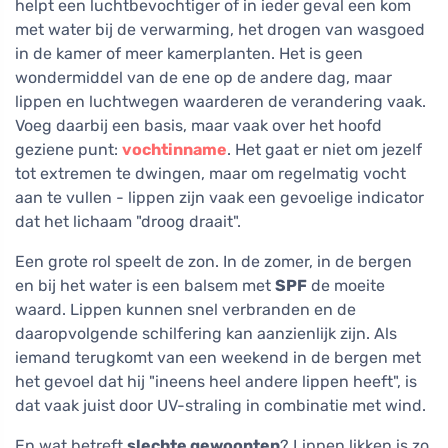
helpt een luchtbevochtiger of in ieder geval een kom
met water bij de verwarming, het drogen van wasgoed
in de kamer of meer kamerplanten. Het is geen
wondermiddel van de ene op de andere dag, maar
lippen en luchtwegen waarderen de verandering vaak.
Voeg daarbij een basis, maar vaak over het hoofd
geziene punt:
vochtinname
. Het gaat er niet om jezelf
tot extremen te dwingen, maar om regelmatig vocht
aan te vullen - lippen zijn vaak een gevoelige indicator
dat het lichaam "droog draait".
Een grote rol speelt de zon. In de zomer, in de bergen
en bij het water is een balsem met
SPF
de moeite
waard. Lippen kunnen snel verbranden en de
daaropvolgende schilfering kan aanzienlijk zijn. Als
iemand terugkomt van een weekend in de bergen met
het gevoel dat hij "ineens heel andere lippen heeft", is
dat vaak juist door UV-straling in combinatie met wind.
En wat betreft
slechte gewoonten
? Lippen likken is zo