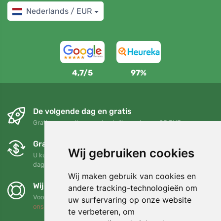
Nederlands / EUR
4,7/5
97%
De volgende dag en gratis
Gratis verzending voor bestellingen boven 95 EUR
Gratis ruilen en retourneren
Wij gebruiken cookies
U kunt uw bestelling op elk gewenst moment binnen 90
dagen retourneren of ruilen
Wij maken gebruik van cookies en
Wij steunen Trees.org
andere tracking-technologieën om
Voor elke bestelling planten we een boom! Lees meer
Over
uw surfervaring op onze website
ons
.
te verbeteren, om