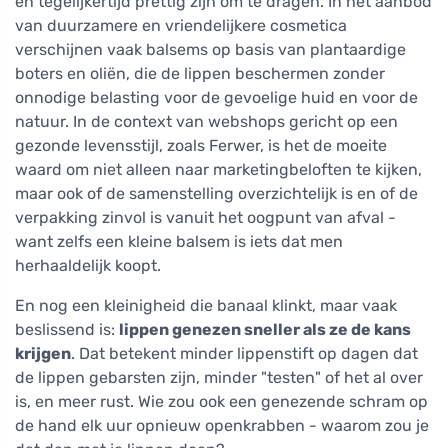
en tegelijkertijd prettig zijn om te dragen. In het aanbod
van duurzamere en vriendelijkere cosmetica
verschijnen vaak balsems op basis van plantaardige
boters en oliën, die de lippen beschermen zonder
onnodige belasting voor de gevoelige huid en voor de
natuur. In de context van webshops gericht op een
gezonde levensstijl, zoals Ferwer, is het de moeite
waard om niet alleen naar marketingbeloften te kijken,
maar ook of de samenstelling overzichtelijk is en of de
verpakking zinvol is vanuit het oogpunt van afval -
want zelfs een kleine balsem is iets dat men
herhaaldelijk koopt.
En nog een kleinigheid die banaal klinkt, maar vaak
beslissend is:
lippen genezen sneller als ze de kans
krijgen
. Dat betekent minder lippenstift op dagen dat
de lippen gebarsten zijn, minder "testen" of het al over
is, en meer rust. Wie zou ook een genezende schram op
de hand elk uur opnieuw openkrabben - waarom zou je