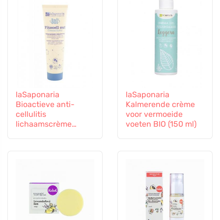
laSaponaria
laSaponaria
Bioactieve anti-
Kalmerende crème
cellulitis
voor vermoeide
lichaamscrème
voeten BIO (150 ml)
Fitocell Out BIO (150
ml)