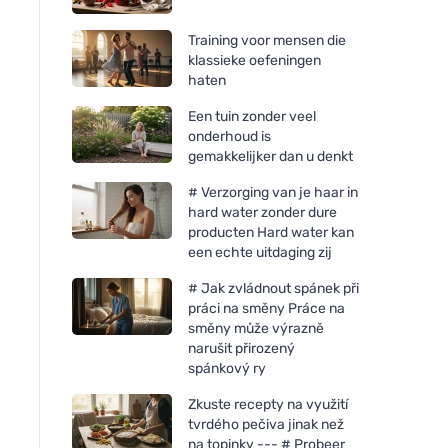
Training voor mensen die
klassieke oefeningen
haten
Een tuin zonder veel
onderhoud is
gemakkelijker dan u denkt
# Verzorging van je haar in
hard water zonder dure
producten Hard water kan
een echte uitdaging zij
# Jak zvládnout spánek při
práci na směny Práce na
směny může výrazně
narušit přirozený
spánkový ry
Zkuste recepty na využití
tvrdého pečiva jinak než
na topinky --- # Probeer