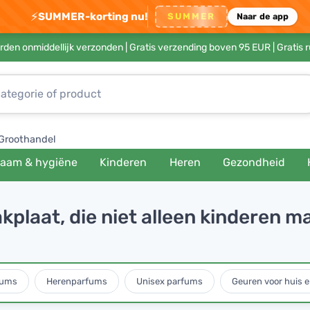
⚡
SUMMER-korting nu!
SUMMER
Naar de app
rden onmiddellijk verzonden |
Gratis verzending boven 95 EUR
| Gratis 
Groothandel
haam & hygiëne
Kinderen
Heren
Gezondheid
plaat, die niet alleen kinderen m
fums
Herenparfums
Unisex parfums
Geuren voor huis e