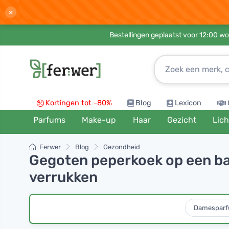
×
Bestellingen geplaatst voor 12:00 wo
Kortingen tot -80%
Blog
Lexicon
Parfums
Make-up
Haar
Gezicht
Lic
Ferwer
Blog
Gezondheid
Gegoten peperkoek op een bak
verrukken
Damespar