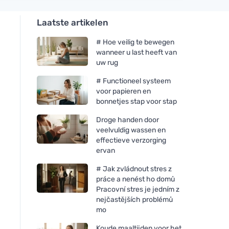
Laatste artikelen
# Hoe veilig te bewegen
wanneer u last heeft van
uw rug
# Functioneel systeem
voor papieren en
bonnetjes stap voor stap
Droge handen door
veelvuldig wassen en
effectieve verzorging
ervan
# Jak zvládnout stres z
práce a nenést ho domů
Pracovní stres je jedním z
nejčastějších problémů
mo
Koude maaltijden voor het