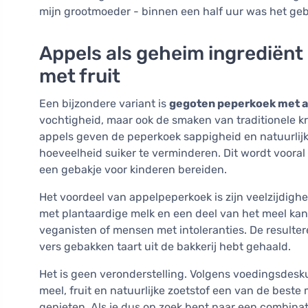
mijn grootmoeder - binnen een half uur was het geb
Appels als geheim ingrediënt
met fruit
Een bijzondere variant is
gegoten peperkoek met 
vochtigheid, maar ook de smaken van traditionele kr
appels geven de peperkoek sappigheid en natuurlijk
hoeveelheid suiker te verminderen. Dit wordt voora
een gebakje voor kinderen bereiden.
Het voordeel van appelpeperkoek is zijn veelzijdigh
met plantaardige melk en een deel van het meel kan
veganisten of mensen met intoleranties. De resulteren
vers gebakken taart uit de bakkerij hebt gehaald.
Het is geen veronderstelling. Volgens voedingsdesk
meel, fruit en natuurlijke zoetstof een van de best
genieten. Als je dus op zoek bent naar een combinat