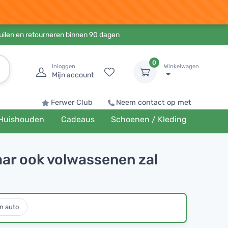
ruilen en retourneren binnen 90 dagen
0
Inloggen
Winkelwagen
Mijn account
Ferwer Club
Neem contact op met
Huishouden
Cadeaus
Schoenen / Kleding
aar ook volwassenen zal
n auto