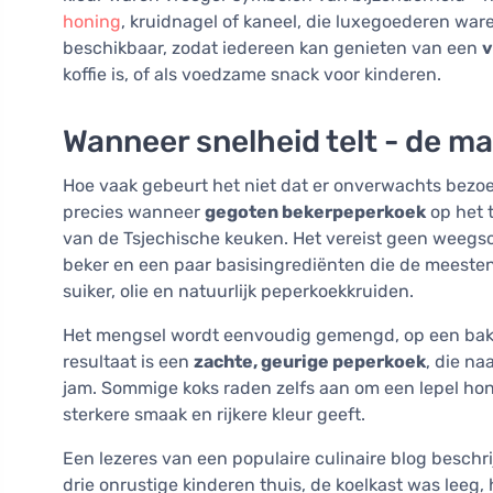
honing
, kruidnagel of kaneel, die luxegoederen wa
beschikbaar, zodat iedereen kan genieten van een
v
koffie is, of als voedzame snack voor kinderen.
Wanneer snelheid telt - de m
Hoe vaak gebeurt het niet dat er onverwachts bezoek 
precies wanneer
gegoten bekerpeperkoek
op het 
van de Tsjechische keuken. Het vereist geen weegs
beker en een paar basisingrediënten die de meesten
suiker, olie en natuurlijk peperkoekkruiden.
Het mengsel wordt eenvoudig gemengd, op een bakpla
resultaat is een
zachte, geurige peperkoek
, die n
jam. Sommige koks raden zelfs aan om een lepel hon
sterkere smaak en rijkere kleur geeft.
Een lezeres van een populaire culinaire blog beschr
drie onrustige kinderen thuis, de koelkast was leeg,