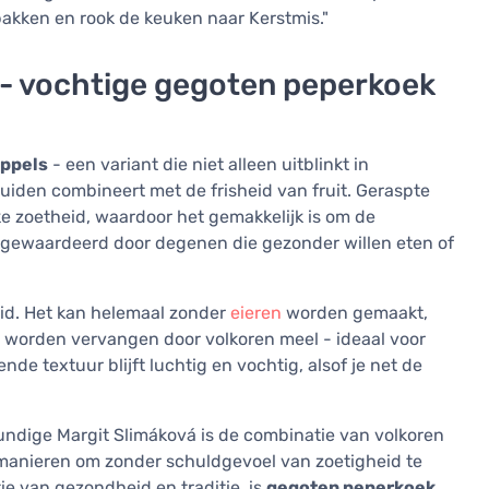
akken en rook de keuken naar Kerstmis."
 - vochtige gegoten peperkoek
appels
- een variant die niet alleen uitblinkt in
uiden combineert met de frisheid van fruit. Geraspte
e zoetheid, waardoor het gemakkelijk is om de
l gewaardeerd door degenen die gezonder willen eten of
eid. Het kan helemaal zonder
eieren
worden gemaakt,
 worden vervangen door volkoren meel - ideaal voor
de textuur blijft luchtig en vochtig, alsof je net de
undige Margit Slimáková is de combinatie van volkoren
e manieren om zonder schuldgevoel van zoetigheid te
ie van gezondheid en traditie, is
gegoten peperkoek