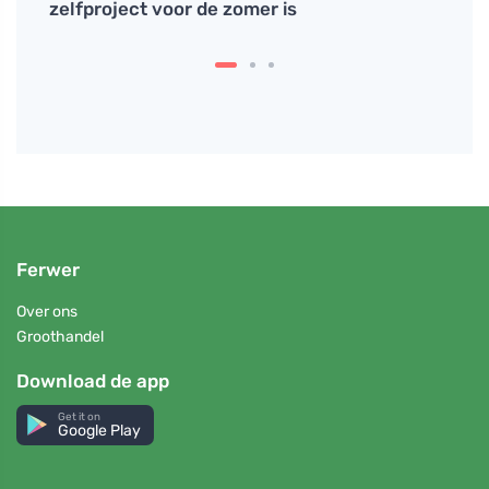
el
zelfproject voor de zomer is
eten 
Ferwer
Over ons
Groothandel
Download de app
Get it on
Google Play