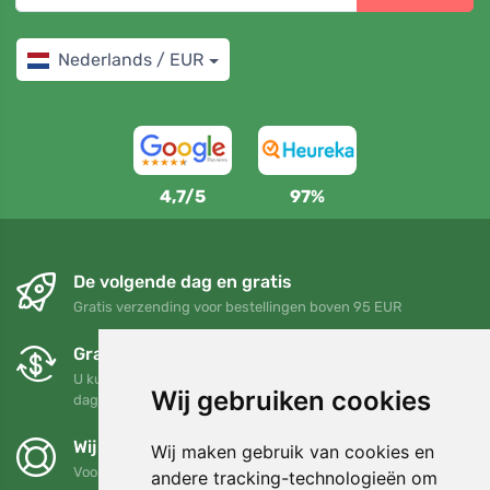
Nederlands / EUR
4,7/5
97%
De volgende dag en gratis
Gratis verzending voor bestellingen boven 95 EUR
Gratis ruilen en retourneren
U kunt uw bestelling op elk gewenst moment binnen 90
Wij gebruiken cookies
dagen retourneren of ruilen
Wij steunen Trees.org
Wij maken gebruik van cookies en
Voor elke bestelling planten we een boom! Lees meer
Over
andere tracking-technologieën om