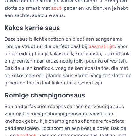
koken tot het overtollige water verdampt is. Breng ten
slotte op smaak met
zout
, peper en kruiden, en je hebt
een zachte, zoetzure saus.
Kokos kerrie saus
Deze saus is licht exotisch en biedt een aangename
romige structuur die perfect past bij
basmatirijst
. Voor
de bereiding heb je kokosmelk, kerriepasta, ui, knoflook
en groenten naar keuze nodig (bijv. paprika of wortel).
Bak de ui en knoflook, voeg de kerriepasta toe, die met
de kokosmelk een gladde saus vormt. Voeg ten slotte de
groenten toe en laat koken tot ze zacht zijn.
Romige champignonsaus
Een ander favoriet recept voor een eenvoudige saus
voor rijst is romige champignonsaus. Naast ui en
knoflook gebruik je champignons of andere favoriete
paddenstoelen, kookroom en een beetje boter. Bak de
ui en
knoflook
, voeg de champignons toe, laat ze licht