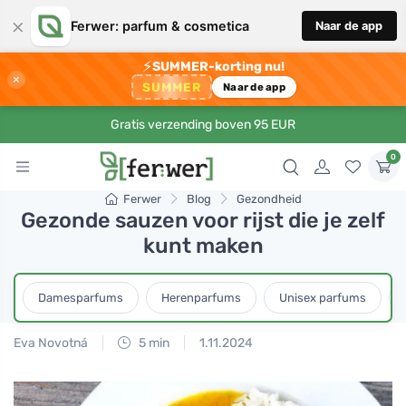
×
Ferwer: parfum & cosmetica
Naar de app
⚡
SUMMER-korting nu!
×
SUMMER
Naar de app
Gratis verzending boven 95 EUR
0
Ferwer
Blog
Gezondheid
Gezonde sauzen voor rijst die je zelf
kunt maken
Damesparfums
Herenparfums
Unisex parfums
Eva Novotná
5 min
1.11.2024