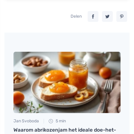
Delen
Jan Svoboda
5 min
Petr N
Waarom abrikozenjam het ideale doe-het-
Hoe o