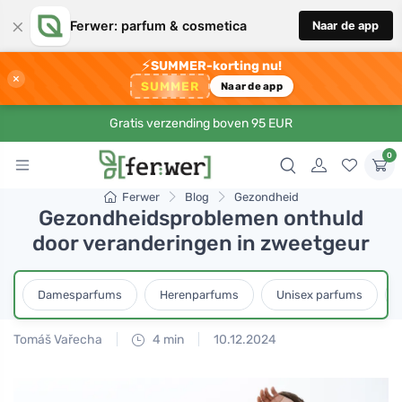
×
Ferwer: parfum & cosmetica
Naar de app
⚡
SUMMER-korting nu!
×
SUMMER
Naar de app
Gratis verzending boven 95 EUR
0
Ferwer
Blog
Gezondheid
Gezondheidsproblemen onthuld
door veranderingen in zweetgeur
Damesparfums
Herenparfums
Unisex parfums
Tomáš Vařecha
4 min
10.12.2024