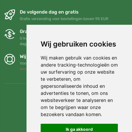
De volgende dag en gratis
Gratis verzending voor bestellingen boven 95 EUR
Gratis ruilen en retourneren
U kunt uw bestelling op elk gewenst moment binnen 90
Wij gebruiken cookies
dagen retourneren of ruilen
Wij steunen Trees.org
Wij maken gebruik van cookies en
Voor elke bestelling planten we een boom! Lees meer
Over
andere tracking-technologieën om
ons
.
uw surfervaring op onze website
te verbeteren, om
gepersonaliseerde inhoud en
advertenties te tonen, om ons
websiteverkeer te analyseren en
om te begrijpen waar onze
bezoekers vandaan komen.
Ik ga akkoord