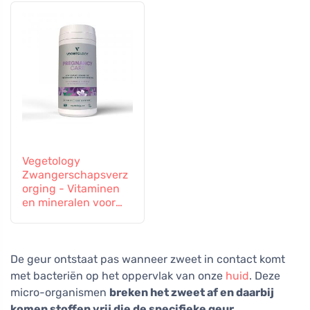
Vegetology
Zwangerschapsverz
orging - Vitaminen
en mineralen voor
zwangere vrouwen
en vrouwen die
borstvoeding geven,
60 tabletten
De geur ontstaat pas wanneer zweet in contact komt
met bacteriën op het oppervlak van onze
huid
. Deze
micro-organismen
breken het zweet af en daarbij
komen stoffen vrij die de specifieke geur