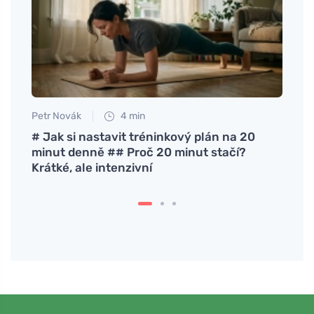
Petr Novák
4 min
Jan S
gint
# Jak si nastavit tréninkový plán na 20
Verra
minut denně ## Proč 20 minut stačí?
met 
Krátké, ale intenzivní