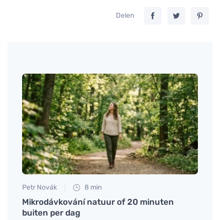
Delen
Petr Novák
8 min
Petr N
e je
Mikrodávkování natuur of 20 minuten
Hoe 
buiten per dag
met u