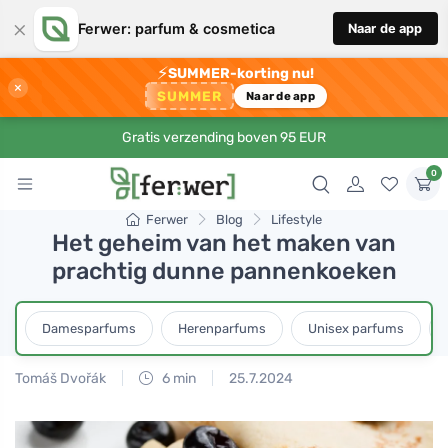
×
Ferwer: parfum & cosmetica
Naar de app
⚡
SUMMER-korting nu!
×
SUMMER
Naar de app
Gratis verzending boven 95 EUR
0
Ferwer
Blog
Lifestyle
Het geheim van het maken van
prachtig dunne pannenkoeken
Damesparfums
Herenparfums
Unisex parfums
Tomáš Dvořák
6 min
25.7.2024