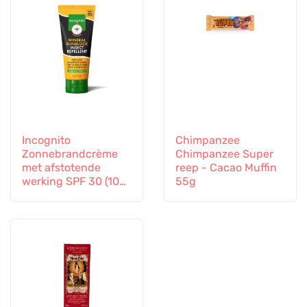
Incognito
Chimpanzee
Zonnebrandcrème
Chimpanzee Super
met afstotende
reep - Cacao Muffin
werking SPF 30 (100
55g
ml) - ook geschikt
voor kinderen vanaf
6 maanden