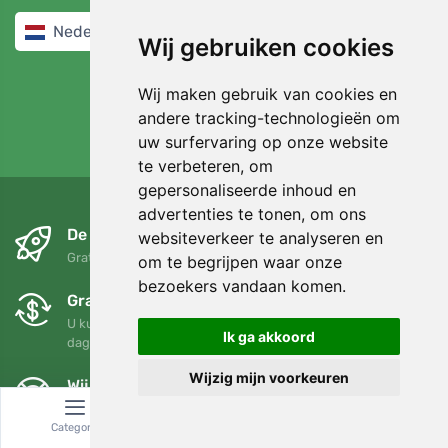
Nederlands / EUR
Wij gebruiken cookies
Wij maken gebruik van cookies en
andere tracking-technologieën om
uw surfervaring op onze website
4,7/5
97%
te verbeteren, om
gepersonaliseerde inhoud en
advertenties te tonen, om ons
De volgende dag en gratis
websiteverkeer te analyseren en
Gratis verzending voor bestellingen boven 95 EUR
om te begrijpen waar onze
bezoekers vandaan komen.
Gratis ruilen en retourneren
U kunt uw bestelling op elk gewenst moment binnen 90
Ik ga akkoord
dagen retourneren of ruilen
Wijzig mijn voorkeuren
Wij steunen Trees.org
Voor elke bestelling planten we een boom! Lees meer
Over
ons
.
Categorie
Zoeken
Winkelwagen