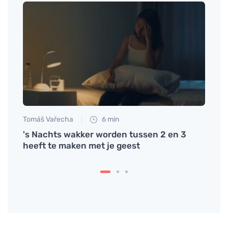
Tomáš Vařecha
6 min
Anna 
dieet
's Nachts wakker worden tussen 2 en 3
Omega
heeft te maken met je geest
gezon