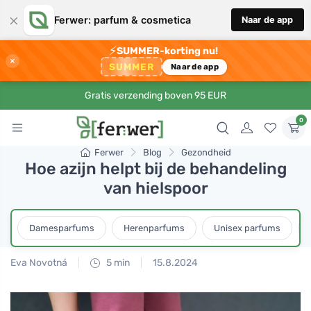
×
Ferwer: parfum & cosmetica
Naar de app
⚡
SUMMER-korting nu!
×
SUMMER
Naar de app
Gratis verzending boven 95 EUR
0
Ferwer
Blog
Gezondheid
Hoe azijn helpt bij de behandeling
van hielspoor
Damesparfums
Herenparfums
Unisex parfums
Eva Novotná
5 min
15.8.2024