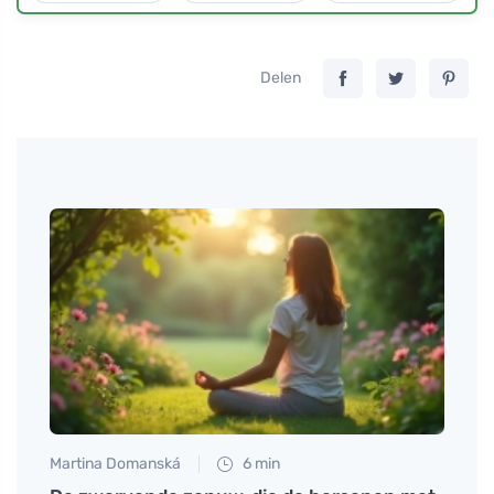
Delen
Martina Domanská
6 min
Tomáš