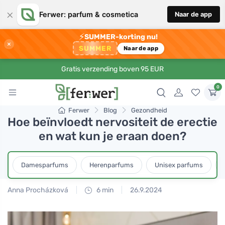
×
Ferwer: parfum & cosmetica
Naar de app
⚡
SUMMER-korting nu!
×
SUMMER
Naar de app
Gratis verzending boven 95 EUR
0
Ferwer
Blog
Gezondheid
Hoe beïnvloedt nervositeit de erectie
en wat kun je eraan doen?
Damesparfums
Herenparfums
Unisex parfums
Anna Procházková
6 min
26.9.2024