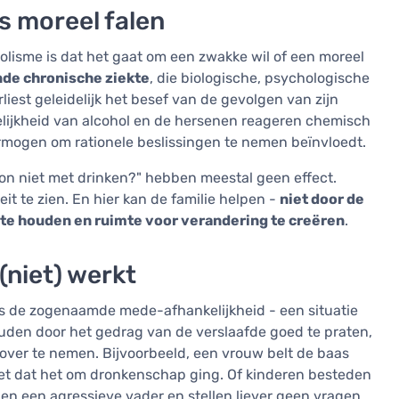
ls moreel falen
lisme is dat het gaat om een zwakke wil of een moreel
nde chronische ziekte
, die biologische, psychologische
liest geleidelijk het besef van de gevolgen van zijn
kelijkheid van alcohol en de hersenen reageren chemisch
rmogen om rationele beslissingen te nemen beïnvloedt.
on niet met drinken?" hebben meestal geen effect.
t te zien. En hier kan de familie helpen -
niet door de
 te houden en ruimte voor verandering te creëren
.
(niet) werkt
is de zogenaamde mede-afhankelijkheid - een situatie
uden door het gedrag van de verslaafde goed te praten,
 over te nemen. Bijvoorbeeld, een vrouw belt de baas
et dat het om dronkenschap ging. Of kinderen besteden
 een agressieve vader en stellen liever geen vragen.