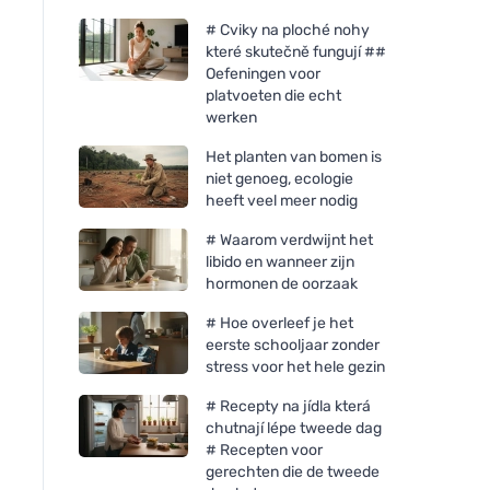
# Cviky na ploché nohy
které skutečně fungují ##
Oefeningen voor
platvoeten die echt
werken
Het planten van bomen is
niet genoeg, ecologie
heeft veel meer nodig
# Waarom verdwijnt het
libido en wanneer zijn
hormonen de oorzaak
# Hoe overleef je het
eerste schooljaar zonder
stress voor het hele gezin
# Recepty na jídla která
chutnají lépe tweede dag
# Recepten voor
gerechten die de tweede