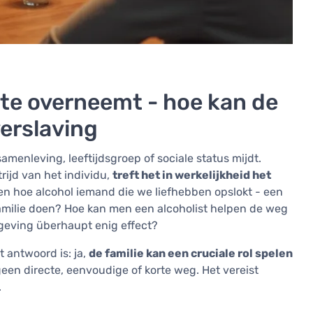
te overneemt - hoe kan de
verslaving
menleving, leeftijdsgroep of sociale status mijdt.
rijd van het individu,
treft het in werkelijkheid het
 zien hoe alcohol iemand die we liefhebben opslokt - een
 familie doen? Hoe kan men een alcoholist helpen de weg
geving überhaupt enig effect?
 antwoord is: ja,
de familie kan een cruciale rol spelen
geen directe, eenvoudige of korte weg. Het vereist
.