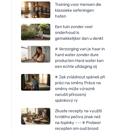
Training voor mensen die
klassieke oefeningen
haten
Een tuin zonder veel
onderhoud is
gemakkelijker dan u denkt
# Verzorging van je haar in
hard water zonder dure
producten Hard water kan
een echte uitdaging zij
# Jak zvládnout spánek při
práci na směny Práce na
směny může výrazně
narušit přirozený
spánkový ry
Zkuste recepty na využití
tvrdého pečiva jinak než
na topinky --- # Probeer
recepten om oud brood