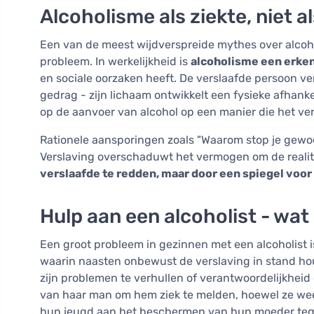
Alcoholisme als ziekte, niet a
Een van de meest wijdverspreide mythes over alcoho
probleem. In werkelijkheid is
alcoholisme een erke
en sociale oorzaken heeft. De verslaafde persoon ver
gedrag - zijn lichaam ontwikkelt een fysieke afhan
op de aanvoer van alcohol op een manier die het ve
Rationele aansporingen zoals "Waarom stop je gewo
Verslaving overschaduwt het vermogen om de realitei
verslaafde te redden, maar door een spiegel voor
Hulp aan een alcoholist - wat 
Een groot probleem in gezinnen met een alcoholist 
waarin naasten onbewust de verslaving in stand ho
zijn problemen te verhullen of verantwoordelijkheid
van haar man om hem ziek te melden, hoewel ze we
hun jeugd aan het beschermen van hun moeder tegen