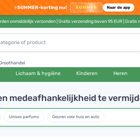
⚡
SUMMER-korting nu!
SUMMER
Naar de app
rden onmiddellijk verzonden |
Gratis verzending boven 95 EUR
| Gratis 
Groothandel
Lichaam & hygiëne
Kinderen
Heren
 en medeafhankelijkheid te vermij
Unisex parfums
Geuren voor huis en auto