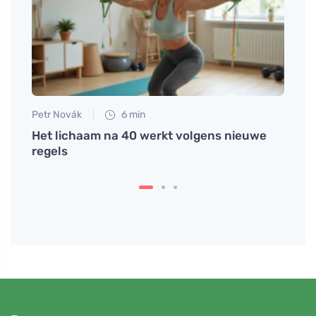
Petr Novák
6 min
Tomáš
w
Het lichaam na 40 werkt volgens nieuwe
Waaro
regels
gezon