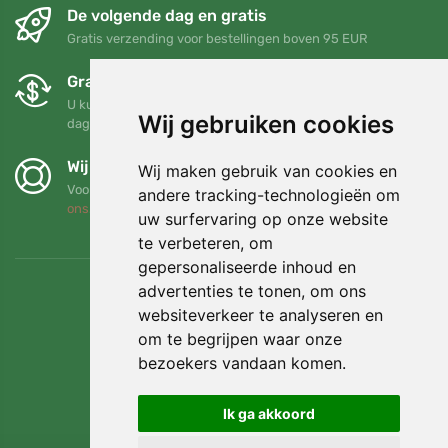
De volgende dag en gratis
Gratis verzending voor bestellingen boven 95 EUR
Gratis ruilen en retourneren
U kunt uw bestelling op elk gewenst moment binnen 90
Wij gebruiken cookies
dagen retourneren of ruilen
Wij steunen Trees.org
Wij maken gebruik van cookies en
Voor elke bestelling planten we een boom! Lees meer
Over
andere tracking-technologieën om
ons
.
uw surfervaring op onze website
te verbeteren, om
gepersonaliseerde inhoud en
advertenties te tonen, om ons
websiteverkeer te analyseren en
om te begrijpen waar onze
bezoekers vandaan komen.
Ik ga akkoord