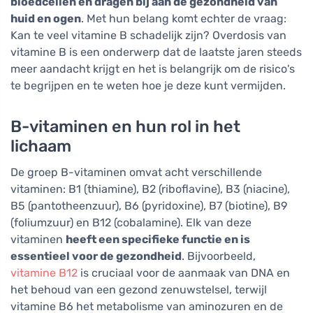
bloedcellen en dragen bij aan de gezondheid van
huid en ogen
. Met hun belang komt echter de vraag:
Kan te veel vitamine B schadelijk zijn? Overdosis van
vitamine B is een onderwerp dat de laatste jaren steeds
meer aandacht krijgt en het is belangrijk om de risico's
te begrijpen en te weten hoe je deze kunt vermijden.
B-vitaminen en hun rol in het
lichaam
De groep B-vitaminen omvat acht verschillende
vitaminen: B1 (thiamine), B2 (riboflavine), B3 (niacine),
B5 (pantotheenzuur), B6 (pyridoxine), B7 (biotine), B9
(foliumzuur) en B12 (cobalamine). Elk van deze
vitaminen
heeft een specifieke functie en is
essentieel voor de gezondheid
. Bijvoorbeeld,
vitamine B12
is cruciaal voor de aanmaak van DNA en
het behoud van een gezond zenuwstelsel, terwijl
vitamine B6 het metabolisme van aminozuren en de