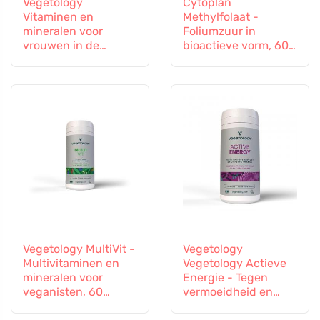
Vegetology
Cytoplan
Vitaminen en
Methylfolaat -
mineralen voor
Foliumzuur in
vrouwen in de
bioactieve vorm, 60
overgang, 60
capsules
capsules
Vegetology MultiVit -
Vegetology
Multivitaminen en
Vegetology Actieve
mineralen voor
Energie - Tegen
veganisten, 60
vermoeidheid en
tabletten
uitputting, 60