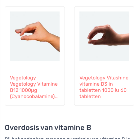
Vitamine B12 en Zink,
60 capsules
Vegetology
Vegetology Vitashine
Vegetology Vitamine
vitamine D3 in
B12 1000µg
tabletten 1000 iu 60
(Cyanocobalamine)
tabletten
geleidelijke afgifte
60 tabletten
Overdosis van vitamine B