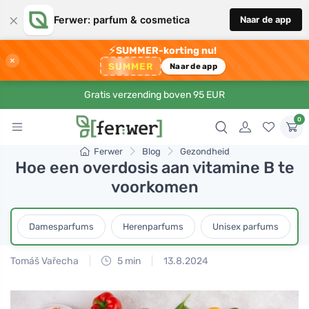
×
Ferwer: parfum & cosmetica
Naar de app
⚡
SUMMER-korting nu!
×
SUMMER
Naar de app
Gratis verzending boven 95 EUR
0
Ferwer
Blog
Gezondheid
Hoe een overdosis aan vitamine B te
voorkomen
Damesparfums
Herenparfums
Unisex parfums
Tomáš Vařecha
5 min
13.8.2024