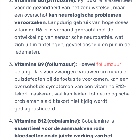
Vitamine B6 (pyridoxine):
Pyridoxine is essentieel
voor de gezondheid van het zenuwstelsel, maar
een overschot
kan neurologische problemen
veroorzaken
. Langdurig gebruik van hoge doses
vitamine B6 is in verband gebracht met de
ontwikkeling van sensorische neuropathie, wat
zich uit in tintelingen, gevoelloosheid en pijn in de
ledematen.
Vitamine B9 (foliumzuur):
Hoewel
foliumzuur
belangrijk is voor zwangere vrouwen om neurale
buisdefecten bij de foetus te voorkomen, kan een
overschot de symptomen van een vitamine B12-
tekort maskeren, wat kan leiden tot neurologische
problemen als dit tekort niet tijdig wordt
gediagnosticeerd.
Vitamine B12 (cobalamine):
Cobalamine is
essentieel voor de aanmaak van rode
bloedcellen en de juiste werking van het