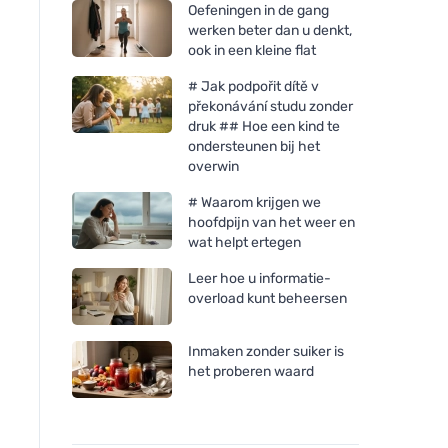
Oefeningen in de gang
werken beter dan u denkt,
ook in een kleine flat
# Jak podpořit dítě v
překonávání studu zonder
druk ## Hoe een kind te
ondersteunen bij het
overwin
# Waarom krijgen we
hoofdpijn van het weer en
wat helpt ertegen
Leer hoe u informatie-
overload kunt beheersen
Inmaken zonder suiker is
het proberen waard