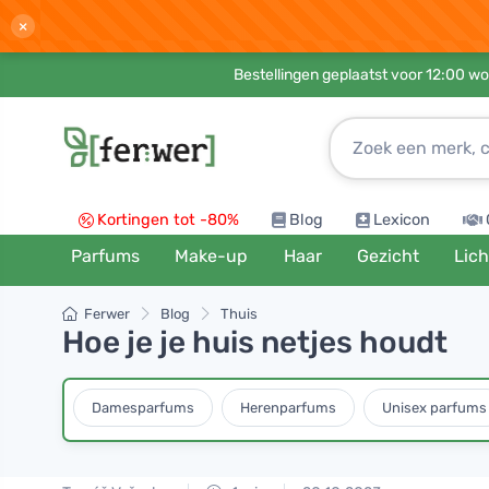
×
Bestellingen geplaatst voor 12:00 wo
Kortingen tot -80%
Blog
Lexicon
Parfums
Make-up
Haar
Gezicht
Lic
Ferwer
Blog
Thuis
Hoe je je huis netjes houdt
Damesparfums
Herenparfums
Unisex parfums