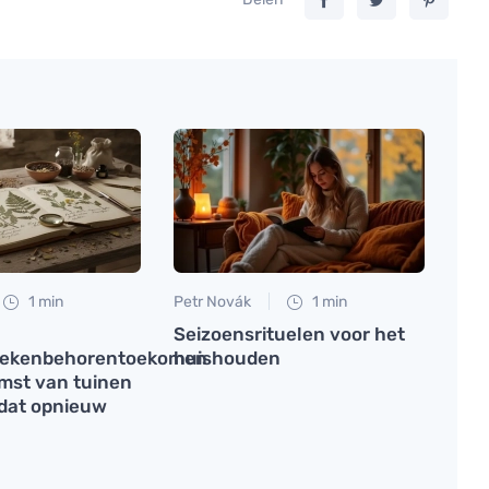
1 min
Petr Novák
1 min
Seizoensrituelen voor het
thekenbehorentoekomen
huishouden
omst van tuinen
 dat opnieuw