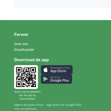
Ferwer
Over ons
Groothandel
Download de app
Download on the
App Store
Get it on
Google Play
Scan met je telefoon
om de app te
downloaden
Opent de juiste store – App Store of Google Play
voor je telefoon.