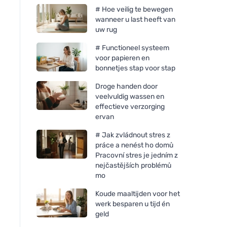
# Hoe veilig te bewegen
wanneer u last heeft van
uw rug
# Functioneel systeem
voor papieren en
bonnetjes stap voor stap
Droge handen door
veelvuldig wassen en
effectieve verzorging
ervan
# Jak zvládnout stres z
práce a nenést ho domů
Pracovní stres je jedním z
nejčastějších problémů
mo
Koude maaltijden voor het
werk besparen u tijd én
geld