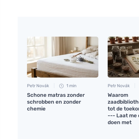
Petr Novák
1 min
Petr Novák
Schone matras zonder
Waarom
schrobben en zonder
zaadbiblio
chemie
tot de toek
--- Laat me
doen met