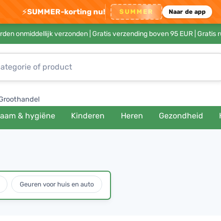
⚡
SUMMER-korting nu!
SUMMER
Naar de app
rden onmiddellijk verzonden |
Gratis verzending boven 95 EUR
| Gratis 
Groothandel
haam & hygiëne
Kinderen
Heren
Gezondheid
Geuren voor huis en auto