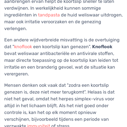
aanbrengen ervan helpt de koortslip sneller te laten
verdwijnen. In werkelijkheid kunnen sommige
ingrediënten in
tandpasta
de huid weliswaar uitdrogen,
maar ook irritatie veroorzaken en de genezing
verlengen.
Een andere wijdverbreide misvatting is de overtuiging
dat "
knoflook
een koortslip kan genezen".
Knoflook
bevat weliswaar antibacteriële en antivirale stoffen,
maar directe toepassing op de koortslip kan leiden tot
irritatie en een branderig gevoel, wat de situatie kan
verergeren.
Mensen denken ook vaak dat "zodra een koortslip
genezen is, deze niet meer terugkomt". Helaas is dat
niet het geval, omdat het herpes simplex-virus voor
altijd in het lichaam blijft. Als het niet goed onder
controle is, kan het op elk moment opnieuw
verschijnen, bijvoorbeeld tijdens een periode van
verzwakte
immuniteit
of stress.