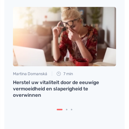
Martina Domanská
7 min
Martin
e
Herstel uw vitaliteit door de eeuwige
Hoe e
vermoeidheid en slaperigheid te
Tips 
overwinnen