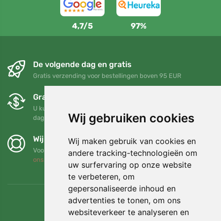
4,7/5
97%
De volgende dag en gratis
Gratis verzending voor bestellingen boven 95 EUR
Gratis ruilen en retourneren
U kunt uw bestelling op elk gewenst moment binnen 90
Wij gebruiken cookies
dagen retourneren of ruilen
Wij steunen Trees.org
Wij maken gebruik van cookies en
Voor elke bestelling planten we een boom! Lees meer
Over
andere tracking-technologieën om
ons
.
uw surfervaring op onze website
te verbeteren, om
gepersonaliseerde inhoud en
advertenties te tonen, om ons
websiteverkeer te analyseren en