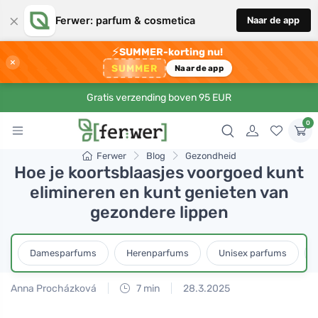
×
Ferwer: parfum & cosmetica
Naar de app
⚡
SUMMER-korting nu!
×
SUMMER
Naar de app
Gratis verzending boven 95 EUR
0
Ferwer
Blog
Gezondheid
Hoe je koortsblaasjes voorgoed kunt
elimineren en kunt genieten van
gezondere lippen
Damesparfums
Herenparfums
Unisex parfums
Anna Procházková
7 min
28.3.2025