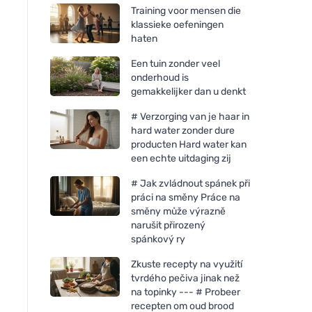
Training voor mensen die
klassieke oefeningen
haten
Een tuin zonder veel
onderhoud is
gemakkelijker dan u denkt
# Verzorging van je haar in
hard water zonder dure
producten Hard water kan
een echte uitdaging zij
# Jak zvládnout spánek při
práci na směny Práce na
směny může výrazně
narušit přirozený
spánkový ry
Zkuste recepty na využití
tvrdého pečiva jinak než
na topinky --- # Probeer
recepten om oud brood