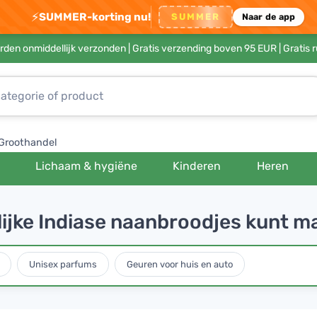
⚡
SUMMER-korting nu!
SUMMER
Naar de app
rden onmiddellijk verzonden |
Gratis verzending boven 95 EUR
| Gratis 
Groothandel
Lichaam & hygiëne
Kinderen
Heren
rlijke Indiase naanbroodjes kunt m
Unisex parfums
Geuren voor huis en auto