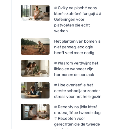
# Cviky na ploché nohy
které skutečně fungují ##
Oefeningen voor
platvoeten die echt
werken
Het planten van bomen is
niet genoeg, ecologie
heeft veel meer nodig
# Waarom verdwijnt het
libido en wanneer zijn
hormonen de oorzaak
# Hoe overleef je het
eerste schooljaar zonder
stress voor het hele gezin
# Recepty na jídla která
chutnají lépe tweede dag
# Recepten voor
gerechten die de tweede