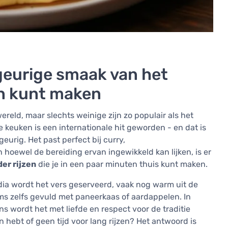
geurige smaak van het
en kunt maken
wereld, maar slechts weinige zijn zo populair als het
e keuken is een internationale hit geworden - en dat is
geurig. Het past perfect bij curry,
hoewel de bereiding ervan ingewikkeld kan lijken, is er
er rijzen
die je in een paar minuten thuis kunt maken.
India wordt het vers geserveerd, vaak nog warm uit de
s zelfs gevuld met paneerkaas of aardappelen. In
s wordt het met liefde en respect voor de traditie
n hebt of geen tijd voor lang rijzen? Het antwoord is