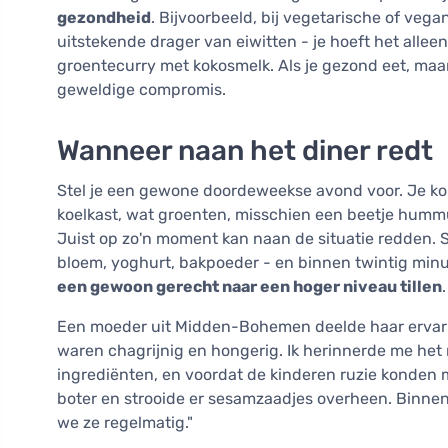
gezondheid
. Bijvoorbeeld, bij vegetarische of vega
uitstekende drager van eiwitten - je hoeft het alle
groentecurry met kokosmelk. Als je gezond eet, maar 
geweldige compromis.
Wanneer naan het diner redt
Stel je een gewone doordeweekse avond voor. Je komt
koelkast, wat groenten, misschien een beetje hummus
Juist op zo'n moment kan naan de situatie redden. S
bloem, yoghurt, bakpoeder - en binnen twintig min
een gewoon gerecht naar een hoger niveau tillen
.
Een moeder uit Midden-Bohemen deelde haar ervarin
waren chagrijnig en hongerig. Ik herinnerde me het
ingrediënten, en voordat de kinderen ruzie konden m
boter en strooide er sesamzaadjes overheen. Binnen
we ze regelmatig."