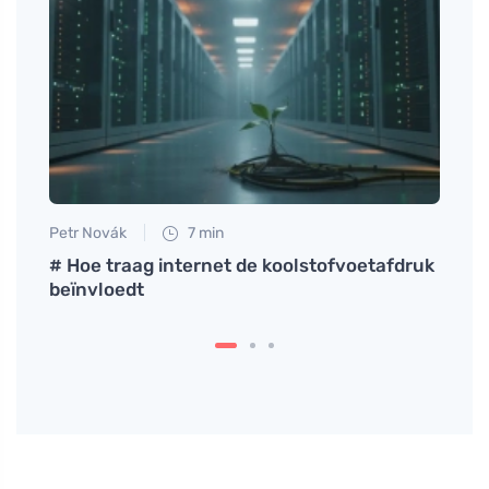
Petr Novák
7 min
Martin
# Hoe traag internet de koolstofvoetafdruk
Hoe o
beïnvloedt
agres
langd