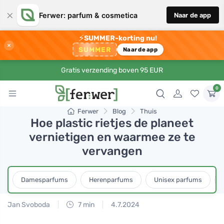
×
Ferwer: parfum & cosmetica
Naar de app
⚡
SUMMER-korting nu!
×
SUMMER
Naar de app
Gratis verzending boven 95 EUR
0
Ferwer
Blog
Thuis
Hoe plastic rietjes de planeet
vernietigen en waarmee ze te
vervangen
Damesparfums
Herenparfums
Unisex parfums
Jan Svoboda
7 min
4.7.2024