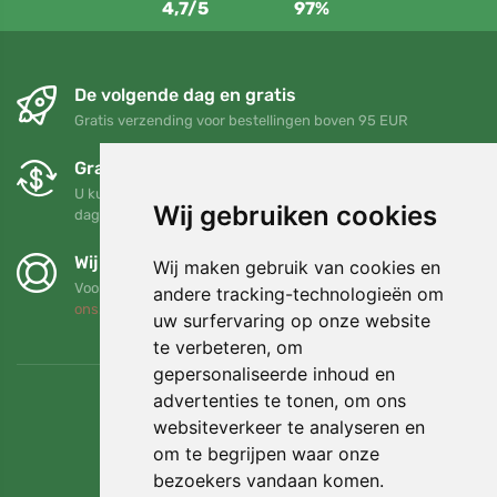
4,7/5
97%
De volgende dag en gratis
Gratis verzending voor bestellingen boven 95 EUR
Gratis ruilen en retourneren
U kunt uw bestelling op elk gewenst moment binnen 90
Wij gebruiken cookies
dagen retourneren of ruilen
Wij steunen Trees.org
Wij maken gebruik van cookies en
Voor elke bestelling planten we een boom! Lees meer
Over
andere tracking-technologieën om
ons
.
uw surfervaring op onze website
te verbeteren, om
gepersonaliseerde inhoud en
advertenties te tonen, om ons
websiteverkeer te analyseren en
om te begrijpen waar onze
bezoekers vandaan komen.