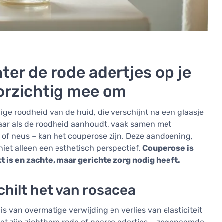
ter de rode adertjes op je
oorzichtig mee om
ige roodheid van de huid, die verschijnt na een glaasje
 Maar als de roodheid aanhoudt, vaak samen met
 of neus – kan het couperose zijn. Deze aandoening,
niet alleen een esthetisch perspectief.
Couperose is
t is en zachte, maar gerichte zorg nodig heeft.
chilt het van rosacea
s van overmatige verwijding en verlies van elasticiteit
taat zijn zichtbare rode of paarse adertjes – zogenaamde