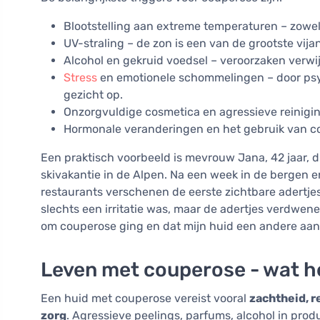
Blootstelling aan extreme temperaturen – zowel 
UV-straling – de zon is een van de grootste vi
Alcohol en gekruid voedsel – veroorzaken verwi
Stress
en emotionele schommelingen – door psyc
gezicht op.
Onzorgvuldige cosmetica en agressieve reinigin
Hormonale veranderingen en het gebruik van co
Een praktisch voorbeeld is mevrouw Jana, 42 jaar, 
skivakantie in de Alpen. Na een week in de bergen 
restaurants verschenen de eerste zichtbare adertje
slechts een irritatie was, maar de adertjes verdwene
om couperose ging en dat mijn huid een andere aanp
Leven met couperose - wat he
Een huid met couperose vereist vooral
zachtheid, r
zorg
. Agressieve peelings, parfums, alcohol in pro