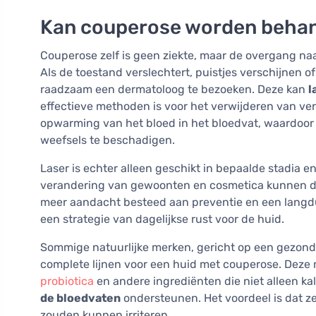
Kan couperose worden beha
Couperose zelf is geen ziekte, maar de overgang naa
Als de toestand verslechtert, puistjes verschijnen of 
raadzaam een dermatoloog te bezoeken. Deze kan
l
effectieve methoden is voor het verwijderen van ver
opwarming van het bloed in het bloedvat, waardoo
weefsels te beschadigen.
Laser is echter alleen geschikt in bepaalde stadia e
verandering van gewoonten en cosmetica kunnen de
meer aandacht besteed aan preventie en een langdu
een strategie van dagelijkse rust voor de huid.
Sommige natuurlijke merken, gericht op een gezonde
complete lijnen voor een huid met couperose. Deze 
probiotica
en andere ingrediënten die niet alleen ka
de bloedvaten
ondersteunen. Het voordeel is dat z
zouden kunnen irriteren.