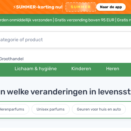
⚡
SUMMER-korting nu!
SUMMER
Naar de app
rden onmiddellijk verzonden |
Gratis verzending boven 95 EUR
| Gratis 
Groothandel
Lichaam & hygiëne
Kinderen
Heren
n welke veranderingen in levensst
Herenparfums
Unisex parfums
Geuren voor huis en auto