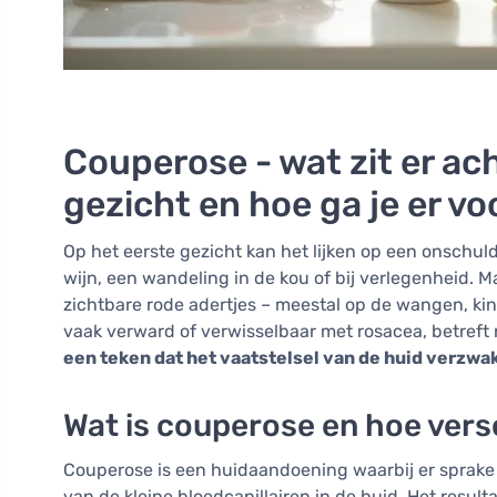
Couperose - wat zit er ach
gezicht en hoe ga je er v
Op het eerste gezicht kan het lijken op een onschuld
wijn, een wandeling in de kou of bij verlegenheid.
zichtbare rode adertjes – meestal op de wangen, kin
vaak verward of verwisselbaar met rosacea, betreft 
een teken dat het vaatstelsel van de huid verzwak
Wat is couperose en hoe vers
Couperose is een huidaandoening waarbij er sprake i
van de kleine bloedcapillairen in de huid. Het resul