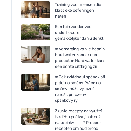
Training voor mensen die
klassieke oefeningen
haten
Een tuin zonder veel
onderhoud is
gemakkelijker dan u denkt
# Verzorging van je haar in
hard water zonder dure
producten Hard water kan
een echte uitdaging zij
# Jak zvládnout spánek při
práci na směny Práce na
směny může výrazně
narušit přirozený
spánkový ry
Zkuste recepty na využití
tvrdého pečiva jinak než
na topinky --- # Probeer
recepten om oud brood