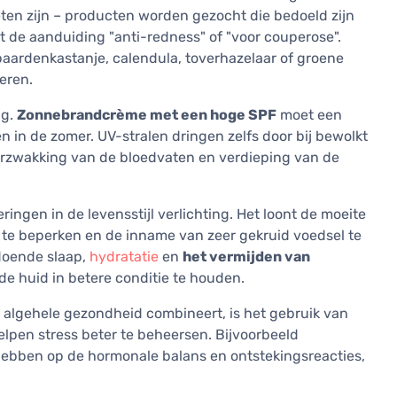
ten zijn – producten worden gezocht die bedoeld zijn
et de aanduiding "anti-redness" of "voor couperose".
paardenkastanje, calendula, toverhazelaar of groene
eren.
ng.
Zonnebrandcrème met een hoge SPF
moet een
en in de zomer. UV-stralen dringen zelfs door bij bewolkt
erzwakking van de bloedvaten en verdieping van de
ngen in de levensstijl verlichting. Het loont de moeite
 te beperken en de inname van zeer gekruid voedsel te
doende slaap,
hydratatie
en
het vermijden van
de huid in betere conditie te houden.
 algehele gezondheid combineert, is het gebruik van
elpen stress beter te beheersen. Bijvoorbeeld
hebben op de hormonale balans en ontstekingsreacties,