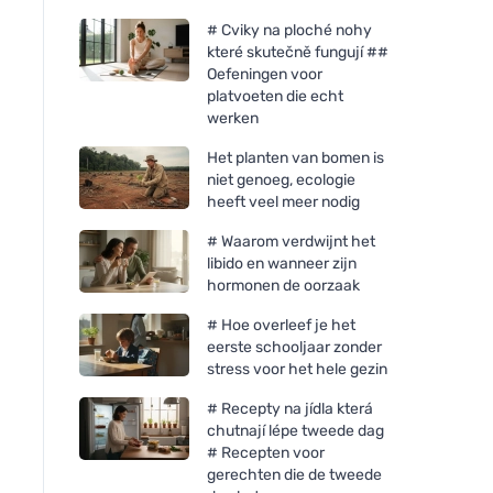
# Cviky na ploché nohy
které skutečně fungují ##
Oefeningen voor
platvoeten die echt
werken
Het planten van bomen is
niet genoeg, ecologie
heeft veel meer nodig
# Waarom verdwijnt het
libido en wanneer zijn
hormonen de oorzaak
# Hoe overleef je het
eerste schooljaar zonder
stress voor het hele gezin
# Recepty na jídla která
chutnají lépe tweede dag
# Recepten voor
gerechten die de tweede