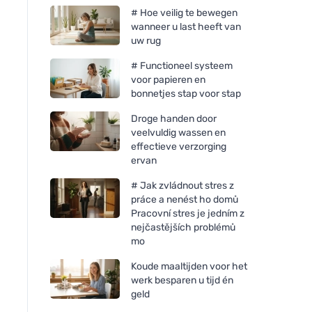
# Hoe veilig te bewegen
wanneer u last heeft van
uw rug
# Functioneel systeem
voor papieren en
bonnetjes stap voor stap
Droge handen door
veelvuldig wassen en
effectieve verzorging
ervan
# Jak zvládnout stres z
práce a nenést ho domů
Pracovní stres je jedním z
nejčastějších problémů
mo
Koude maaltijden voor het
werk besparen u tijd én
geld