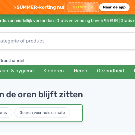
⚡
SUMMER-korting nu!
SUMMER
Naar de app
rden onmiddellijk verzonden |
Gratis verzending boven 95 EUR
| Gratis 
Groothandel
haam & hygiëne
Kinderen
Heren
Gezondheid
 de oren blijft zitten
fums
Geuren voor huis en auto