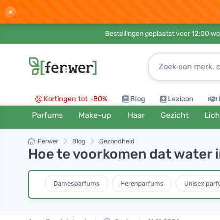
×
Bestellingen geplaatst voor 12:00 wo
Kortingen tot -80%
Blog
Lexicon
Parfums
Make-up
Haar
Gezicht
Lic
Ferwer
Blog
Gezondheid
Hoe te voorkomen dat water in
Damesparfums
Herenparfums
Unisex par