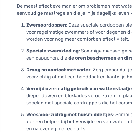
De meest effectieve manier om problemen met water i
eenvoudige maatregelen die je in je dagelijks leven
Zwemoordoppen
: Deze speciale oordoppen bie
voor regelmatige zwemmers of voor degenen die
worden voor nog meer comfort en effectiviteit.
Speciale zwemkleding
: Sommige mensen geve
een capuchon, die
de oren beschermen en di
Droog na contact met water
: Zorg ervoor dat 
voorzichtig af met een handdoek en kantel je h
Vermijd overmatig gebruik van wattenstaafj
dieper duwen en blokkades veroorzaken. In pla
spoelen met speciale oordruppels die het oorsm
Wees voorzichtig met huismiddeltjes
: Sommig
kunnen helpen bij het verwijderen van water ui
en na overleg met een arts.