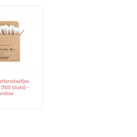
attenstaafjes
 (100 stuks) -
bamboe