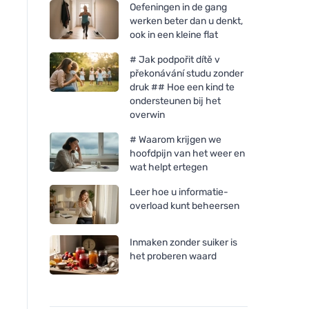
Oefeningen in de gang
werken beter dan u denkt,
ook in een kleine flat
# Jak podpořit dítě v
překonávání studu zonder
druk ## Hoe een kind te
ondersteunen bij het
overwin
# Waarom krijgen we
hoofdpijn van het weer en
wat helpt ertegen
Leer hoe u informatie-
overload kunt beheersen
Inmaken zonder suiker is
het proberen waard