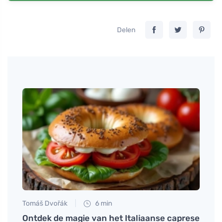
Delen
Tomáš Dvořák
6 min
Petr N
n en
Ontdek de magie van het Italiaanse caprese
Conju