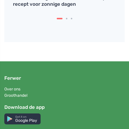
recept voor zonnige dagen
is he
en hy
Ferwer
Over ons
Groothandel
Download de app
Get it on
Google Play