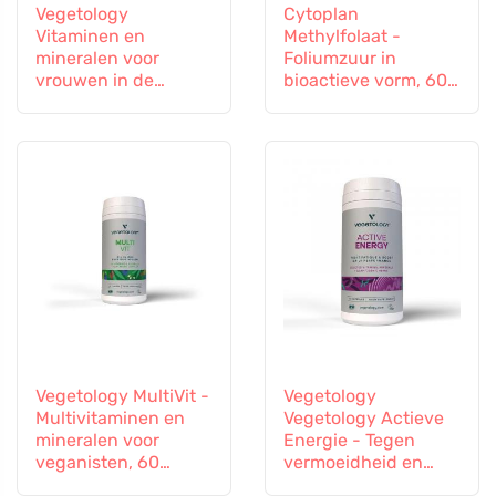
Vegetology
Cytoplan
Vitaminen en
Methylfolaat -
mineralen voor
Foliumzuur in
vrouwen in de
bioactieve vorm, 60
overgang, 60
capsules
capsules
Vegetology MultiVit -
Vegetology
Multivitaminen en
Vegetology Actieve
mineralen voor
Energie - Tegen
veganisten, 60
vermoeidheid en
tabletten
uitputting, 60