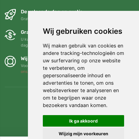
De volgende dag en gratis
Gratis verzending voor bestellingen boven 95 EUR
Wij gebruiken cookies
Gratis ruilen en retourneren
U kunt uw bestelling op elk gewenst moment binnen 90
Wij maken gebruik van cookies en
dagen retourneren of ruilen
andere tracking-technologieën om
Wij steunen Trees.org
uw surfervaring op onze website
Voor elke bestelling planten we een boom! Lees meer
Over
te verbeteren, om
ons
.
gepersonaliseerde inhoud en
advertenties te tonen, om ons
websiteverkeer te analyseren en
om te begrijpen waar onze
bezoekers vandaan komen.
Ik ga akkoord
Wijzig mijn voorkeuren