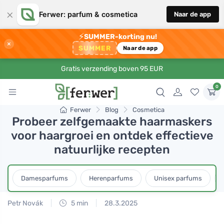
×
Ferwer: parfum & cosmetica
Naar de app
⚡
SUMMER-korting nu!
×
SUMMER
Naar de app
Gratis verzending boven 95 EUR
0
Ferwer
Blog
Cosmetica
Probeer zelfgemaakte haarmaskers
voor haargroei en ontdek effectieve
natuurlijke recepten
Damesparfums
Herenparfums
Unisex parfums
Petr Novák
5 min
28.3.2025