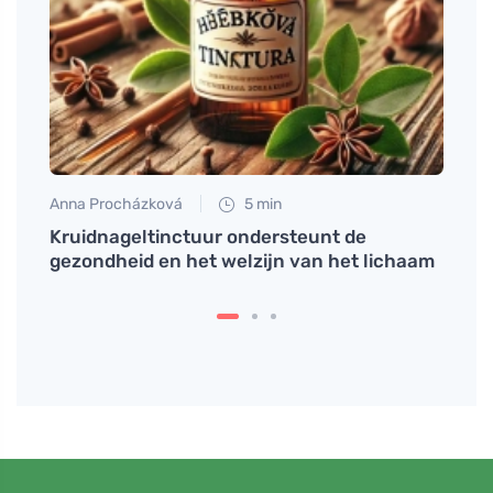
Anna Procházková
5 min
Martin
uid en
Kruidnageltinctuur ondersteunt de
Een h
gezondheid en het welzijn van het lichaam
droog