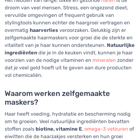
Het hebben van lange, dikke en gezonde
haren
is de
droom van veel mensen. Stress, een ongezond dieet,
vervuilde omgevingen of frequent gebruik van
stylingtools kunnen echter de haargroei vertragen en
overmatig
haarverlies
veroorzaken. Gelukkig zijn er
zelfgemaakte haarmaskers voor groei die de sterkte en
vitaliteit van je haar kunnen ondersteunen.
Natuurlijke
ingrediënten
die je in de keuken vindt, kunnen je haar
voorzien van de nodige vitaminen en
mineralen
zonder
dat je veel geld hoeft uit te geven aan dure producten
vol chemicaliën.
Waarom werken zelfgemaakte
maskers?
Haar heeft voeding, hydratatie en bescherming nodig
om te groeien. Veel natuurlijke ingrediënten bevatten
stoffen zoals
biotine, vitamine E
,
omega-3 vetzuren
of
eiwitten die de haarzakjes versterken en hun groei