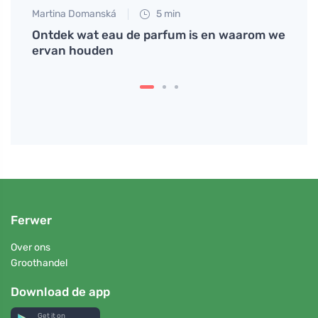
Martina Domanská
5 min
Petr N
 de
Ontdek wat eau de parfum is en waarom we
Mooie
ervan houden
leven
Ferwer
Over ons
Groothandel
Download de app
Get it on