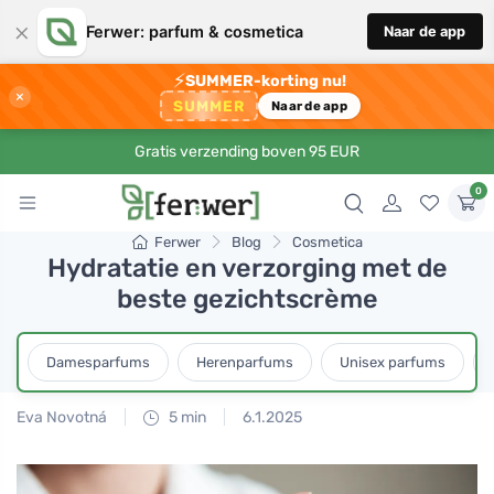
×
Ferwer: parfum & cosmetica
Naar de app
⚡
SUMMER-korting nu!
×
SUMMER
Naar de app
Gratis verzending boven 95 EUR
0
Ferwer
Blog
Cosmetica
Hydratatie en verzorging met de
beste gezichtscrème
Damesparfums
Herenparfums
Unisex parfums
Eva Novotná
5 min
6.1.2025