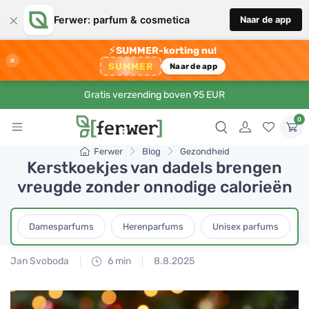
×
Ferwer: parfum & cosmetica
Naar de app
⚡
SUMMER-korting nu!
×
SUMMER
Naar de app
Gratis verzending boven 95 EUR
0
Ferwer
Blog
Gezondheid
Kerstkoekjes van dadels brengen
vreugde zonder onnodige calorieën
Damesparfums
Herenparfums
Unisex parfums
Jan Svoboda
6 min
8.8.2025