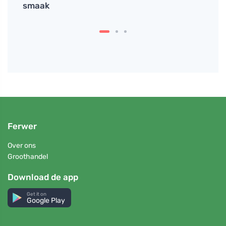
smaak
kank
Ferwer
Over ons
Groothandel
Download de app
Get it on
Google Play