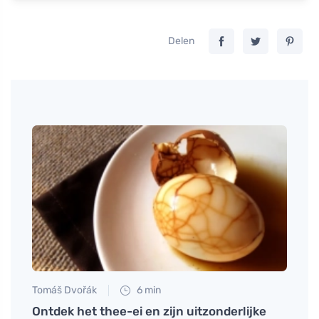
Delen
Tomáš Dvořák
6 min
Martin
en
Ontdek het thee-ei en zijn uitzonderlijke
Tofu 