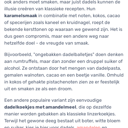
ook anders moet smaken, maar juist dadels kunnen de
illusie creëren van klassieke recepten. Hun
karamelsmaak
in combinatie met noten, kokos, cacao
of specerijen zoals kaneel en kruidnagel, roept de
bekende kersttonen op waaraan we gewend zijn. Het is
dus geen compromis, maar een andere weg naar
hetzelfde doel - de vreugde van smaak.
Bijvoorbeeld, "ongebakken dadelballetjes" doen denken
aan rumtruffels, maar dan zonder een druppel suiker of
alcohol. Ze ontstaan door het mengen van dadelpasta,
gemalen walnoten, cacao en een beetje vanille. Omhuld
in kokos of gehakte pistachenoten zien ze er feestelijk
uit en smaken ze als een droom.
Een andere populaire variant zijn eenvoudige
dadelkoekjes met amandelmeel
, die op dezelfde
manier worden gebakken als klassieke linzerkoekjes.
Terwijl het gewone deeg bestaat uit boter, witte bloem
en suiker, kies je hier voor dadels,
amandelen
en