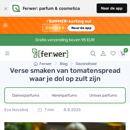
×
Ferwer: parfum & cosmetica
Naar de app
⚡
SUMMER-korting nu!
×
SUMMER
Naar de app
Gratis verzending boven 95 EUR
0
Ferwer
Blog
Gezondheid
Verse smaken van tomatenspread
waar je dol op zult zijn
Damesparfums
Herenparfums
Unisex parfums
Eva Novotná
7 min
8.8.2025