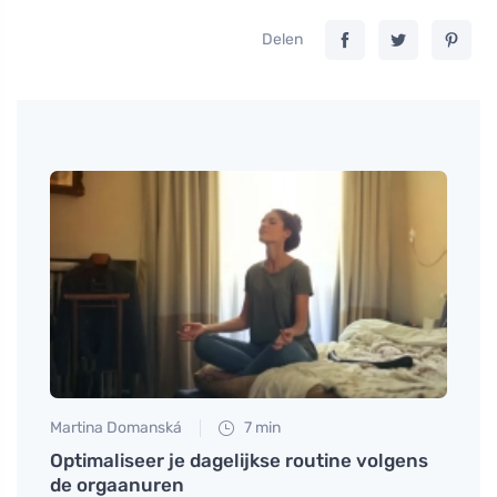
Delen
Martina Domanská
7 min
Anna 
e
Optimaliseer je dagelijkse routine volgens
Wat i
eter
de orgaanuren
voor 