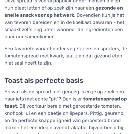
Deze spread is vooral populair onder mensen die op
hun dieet letten of op zoek zijn naar een
gezonde en
snelle snack voor op het werk
. Bovendien kun je het
van tevoren bereiden en in de koelkast bewaren - het
smaakt zelfs nog beter wanneer de ingrediënten een
paar uur samenkomen.
Een favoriete variant onder vegetariërs en sporters, de
tomatenspread met kwark, laat zien dat gezond eten
niet saai hoeft te zijn.
Toast als perfecte basis
En wat als de spread niet genoeg is en je op zoek bent
naar iets met echte "pit"? Dan is er
tomatenspread op
toast
. Bij voorkeur bereid met geroosterde tomaten,
knoflook, ui en een beetje chilipepers. Pittig, geurend
en de perfecte knapperigheid van geroosterd brood
maken het een ideale avondtraktatie, bijvoorbeeld bij