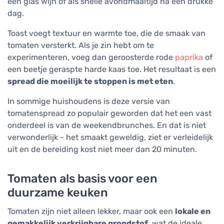
een glas wijn of als snelle avondmaaltijd na een drukke
dag.
Toast voegt textuur en warmte toe, die de smaak van
tomaten versterkt. Als je zin hebt om te
experimenteren, voeg dan geroosterde rode
paprika
of
een beetje geraspte harde kaas toe. Het resultaat is een
spread die moeilijk te stoppen is met eten
.
In sommige huishoudens is deze versie van
tomatenspread zo populair geworden dat het een vast
onderdeel is van de weekendbrunches. En dat is niet
verwonderlijk - het smaakt geweldig, ziet er verleidelijk
uit en de bereiding kost niet meer dan 20 minuten.
Tomaten als basis voor een
duurzame keuken
Tomaten zijn niet alleen lekker, maar ook een
lokale en
gemakkelijk verkrijgbare grondstof
, wat de ideale