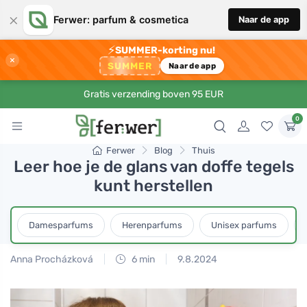
×
Ferwer: parfum & cosmetica
Naar de app
⚡
SUMMER-korting nu!
×
SUMMER
Naar de app
Gratis verzending boven 95 EUR
0
Ferwer
Blog
Thuis
Leer hoe je de glans van doffe tegels
kunt herstellen
Damesparfums
Herenparfums
Unisex parfums
Anna Procházková
6 min
9.8.2024