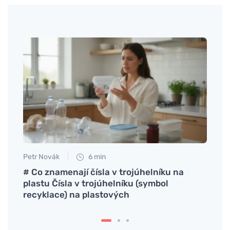
Petr Novák
6 min
Tomáš
ádla?
# Co znamenají čísla v trojúhelníku na
Hoe m
er?
plastu Čísla v trojúhelníku (symbol
scho
recyklace) na plastových