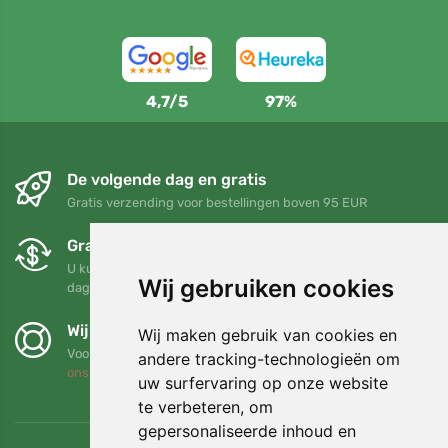
4,7/5
97%
De volgende dag en gratis
Gratis verzending voor bestellingen boven 95 EUR
Gratis ruilen en retourneren
U kunt uw bestelling op elk gewenst moment binnen 90
Wij gebruiken cookies
dagen retourneren of ruilen
Wij steunen Trees.org
Wij maken gebruik van cookies en
Voor elke bestelling planten we een boom! Lees meer
Over
andere tracking-technologieën om
ons
.
uw surfervaring op onze website
te verbeteren, om
gepersonaliseerde inhoud en