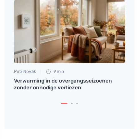
Petr Novák
9 min
Petr N
ijn
Verwarming in de overgangsseizoenen
Hoe 
zonder onnodige verliezen
besc
te ve