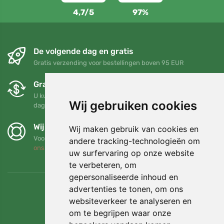
4,7/5
97%
De volgende dag en gratis
Gratis verzending voor bestellingen boven 95 EUR
Gratis ruilen en retourneren
U kunt uw bestelling op elk gewenst moment binnen 90
Wij gebruiken cookies
dagen retourneren of ruilen
Wij steunen Trees.org
Wij maken gebruik van cookies en
Voor elke bestelling planten we een boom! Lees meer
Over
andere tracking-technologieën om
ons
.
uw surfervaring op onze website
te verbeteren, om
gepersonaliseerde inhoud en
advertenties te tonen, om ons
websiteverkeer te analyseren en
om te begrijpen waar onze