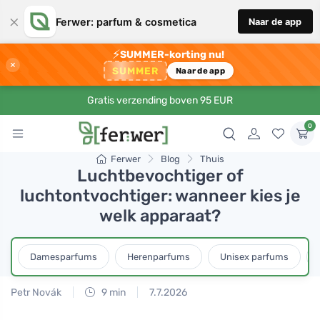
×
Ferwer: parfum & cosmetica
Naar de app
⚡
SUMMER-korting nu!
×
SUMMER
Naar de app
Gratis verzending boven 95 EUR
0
Ferwer
Blog
Thuis
Luchtbevochtiger of
luchtontvochtiger: wanneer kies je
welk apparaat?
Damesparfums
Herenparfums
Unisex parfums
Petr Novák
9 min
7.7.2026