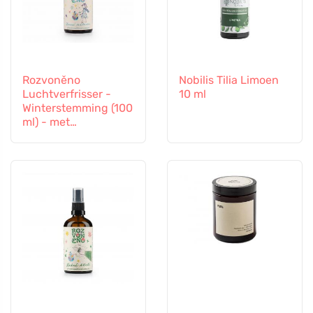
Rozvoněno
Nobilis Tilia Limoen
Luchtverfrisser -
10 ml
Winterstemming (100
ml) - met
sinaasappel,
kruidnagel en kaneel