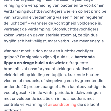
reiniging om verspreiding van bacteriën te voorkomen.
Verdampingsluchtbevochtigers werken op het principe
van natuurlijke verdamping via een filter en reguleren
de lucht zelf – wanneer de vochtigheid voldoende is,
vertraagt de verdamping. Stoomluchtbevochtigers
koken water en geven steriele stoom af, ze zijn dus
hygiënisch het veiligst, maar verbruiken meer energie.
Wanneer moet je dan naar een luchtbevochtiger
grijpen? De signalen zijn vrij duidelijk:
barstende
lippen en droge huid in de winter
, frequente
bronchitis of nasofarynxontstekingen, statische
elektriciteit op kleding en tapijten, krakende houten
vloeren of meubels, of simpelweg een hygrometer die
onder de 40 procent aangeeft. Een luchtbevochtiger is
vooral geschikt in de winterperiode, in dakwoningen
met onvoldoende isolatie en in huishoudens met
centrale verwarming of
airconditioning
die de lucht
uitdroogt.