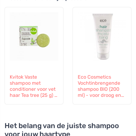
Kvitok Vaste
Eco Cosmetics
shampoo met
Vochtinbrengende
conditioner voor vet
shampoo BIO (200
haar Tea tree (25 g) -
ml) - voor droog en
met plantaardige
vermoeid haar
keratine
Het belang van de juiste shampoo
voor jouw haartype