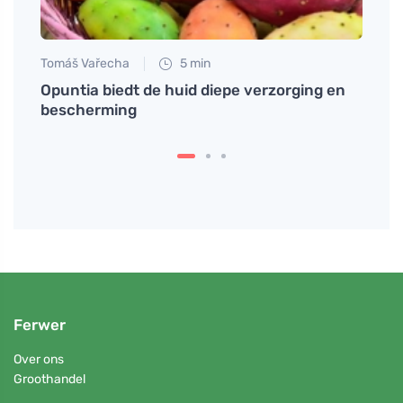
Tomáš Vařecha
5 min
Martin
eldig
Opuntia biedt de huid diepe verzorging en
Waar
bescherming
sleut
Ferwer
Over ons
Groothandel