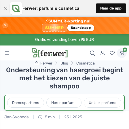
×
Ferwer: parfum & cosmetica
Naar de app
⚡
SUMMER-korting nu!
×
SUMMER
Naar de app
Gratis verzending boven 95 EUR
0
Ferwer
Blog
Cosmetica
Ondersteuning van haargroei begint
met het kiezen van de juiste
shampoo
Damesparfums
Herenparfums
Unisex parfums
Jan Svoboda
5 min
25.1.2025