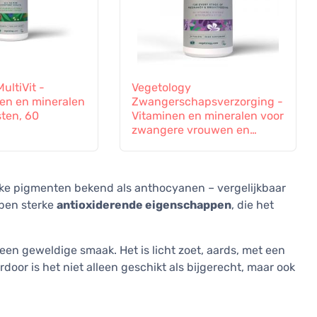
ultiVit -
Vegetology
nen en mineralen
Zwangerschapsverzorging -
sten, 60
Vitaminen en mineralen voor
zwangere vrouwen en
vrouwen die borstvoeding
geven, 60 tabletten
ijke pigmenten bekend als anthocyanen – vergelijkbaar
bben sterke
antioxiderende eigenschappen
, die het
een geweldige smaak. Het is licht zoet, aards, met een
door is het niet alleen geschikt als bijgerecht, maar ook