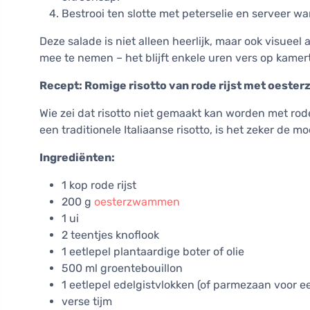
Bestrooi ten slotte met peterselie en serveer wa
Deze salade is niet alleen heerlijk, maar ook visueel
mee te nemen – het blijft enkele uren vers op kame
Recept: Romige risotto van rode rijst met oeste
Wie zei dat risotto niet gemaakt kan worden met rode 
een traditionele Italiaanse risotto, is het zeker de m
Ingrediënten:
1 kop rode rijst
200 g
oesterzwammen
1 ui
2 teentjes knoflook
1 eetlepel plantaardige boter of olie
500 ml groentebouillon
1 eetlepel edelgistvlokken (of parmezaan voor e
verse tijm