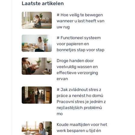
Laatste artikelen
# Hoe veilig te bewegen
wanneer u last heeft van
uw rug
# Functioneel systeem
voor papieren en
bonnetjes stap voor stap
Droge handen door
veelvuldig wassen en
effectieve verzorging
ervan
# Jak zvládnout stres z
práce a nenést ho domů
Pracovní stres je jedním z
nejčastějších problémů
mo
Koude maaltijden voor het
werk besparen u tijd én