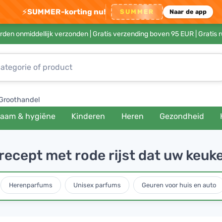
⚡
SUMMER-korting nu!
SUMMER
Naar de app
rden onmiddellijk verzonden |
Gratis verzending boven 95 EUR
| Gratis 
Groothandel
haam & hygiëne
Kinderen
Heren
Gezondheid
recept met rode rijst dat uw keuk
Herenparfums
Unisex parfums
Geuren voor huis en auto