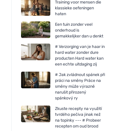
Training voor mensen die
klassieke oefeningen
haten
Een tuin zonder veel
onderhoud is
gemakkelijker dan u denkt
# Verzorging van je haar in
hard water zonder dure
producten Hard water kan
een echte uitdaging zij
# Jak zvládnout spánek při
práci na směny Práce na
směny může výrazně
narušit přirozený
spánkový ry
Zkuste recepty na využití
tvrdého pečiva jinak než
na topinky --- # Probeer
recepten om oud brood