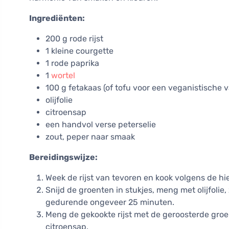
Ingrediënten:
200 g rode rijst
1 kleine courgette
1 rode paprika
1
wortel
100 g fetakaas (of tofu voor een veganistische v
olijfolie
citroensap
een handvol verse peterselie
zout, peper naar smaak
Bereidingswijze:
Week de rijst van tevoren en kook volgens de 
Snijd de groenten in stukjes, meng met olijfolie
gedurende ongeveer 25 minuten.
Meng de gekookte rijst met de geroosterde groe
citroensap.