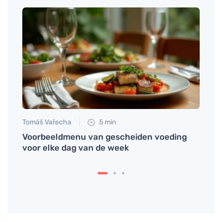
Tomáš Vařecha
5 min
Martin
tisch
Voorbeeldmenu van gescheiden voeding
Gemak
voor elke dag van de week
die i