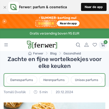
×
Ferwer: parfum & cosmetica
Naar de app
⚡
SUMMER-korting nu!
×
SUMMER
Naar de app
Gratis verzending boven 95 EUR
0
Ferwer
Blog
Gezondheid
Zachte en fijne wortelkoekjes voor
elke keuken
Damesparfums
Herenparfums
Unisex parfums
Tomáš Dvořák
5 min
20.12.2024