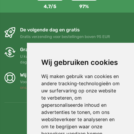
4,7/5
97%
De volgende dag en gratis
Gratis verzending voor bestellingen boven 95 EUR
Gratis ruilen en retourneren
U kunt uw bestelling op elk gewenst moment binnen 90
Wij gebruiken cookies
dagen retourneren of ruilen
Wij steunen Trees.org
Wij maken gebruik van cookies en
Voor elke bestelling planten we een boom! Lees meer
Over
andere tracking-technologieën om
ons
.
uw surfervaring op onze website
te verbeteren, om
gepersonaliseerde inhoud en
advertenties te tonen, om ons
websiteverkeer te analyseren en
om te begrijpen waar onze
bezoekers vandaan komen.