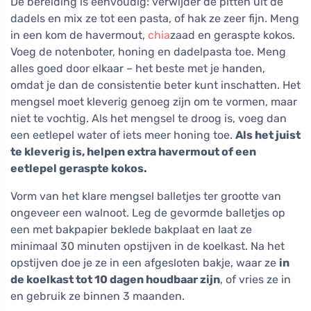
De bereiding is eenvoudig: verwijder de pitten uit de
dadels en mix ze tot een pasta, of hak ze zeer fijn. Meng
in een kom de havermout,
chia
zaad en geraspte kokos.
Voeg de notenboter, honing en dadelpasta toe. Meng
alles goed door elkaar – het beste met je handen,
omdat je dan de consistentie beter kunt inschatten. Het
mengsel moet kleverig genoeg zijn om te vormen, maar
niet te vochtig. Als het mengsel te droog is, voeg dan
een eetlepel water of iets meer honing toe.
Als het juist
te kleverig is, helpen extra havermout of een
eetlepel geraspte kokos.
Vorm van het klare mengsel balletjes ter grootte van
ongeveer een walnoot. Leg de gevormde balletjes op
een met bakpapier beklede bakplaat en laat ze
minimaal 30 minuten opstijven in de koelkast. Na het
opstijven doe je ze in een afgesloten bakje, waar ze
in
de koelkast tot 10 dagen houdbaar zijn
, of vries ze in
en gebruik ze binnen 3 maanden.