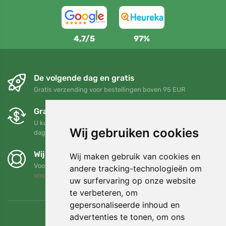
4,7/5
97%
De volgende dag en gratis
Gratis verzending voor bestellingen boven 95 EUR
Gratis ruilen en retourneren
U kunt uw bestelling op elk gewenst moment binnen 90
Wij gebruiken cookies
dagen retourneren of ruilen
Wij steunen Trees.org
Wij maken gebruik van cookies en
Voor elke bestelling planten we een boom! Lees meer
Over
andere tracking-technologieën om
ons
.
uw surfervaring op onze website
te verbeteren, om
gepersonaliseerde inhoud en
advertenties te tonen, om ons