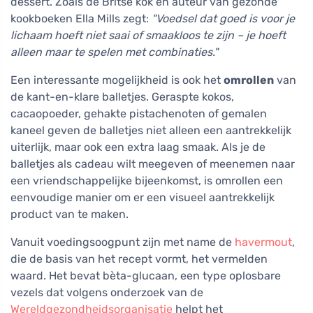
dessert. Zoals de Britse kok en auteur van gezonde
kookboeken Ella Mills zegt:
"Voedsel dat goed is voor je
lichaam hoeft niet saai of smaakloos te zijn – je hoeft
alleen maar te spelen met combinaties."
Een interessante mogelijkheid is ook het
omrollen
van
de kant-en-klare balletjes. Geraspte kokos,
cacaopoeder, gehakte pistachenoten of gemalen
kaneel geven de balletjes niet alleen een aantrekkelijk
uiterlijk, maar ook een extra laag smaak. Als je de
balletjes als cadeau wilt meegeven of meenemen naar
een vriendschappelijke bijeenkomst, is omrollen een
eenvoudige manier om er een visueel aantrekkelijk
product van te maken.
Vanuit voedingsoogpunt zijn met name de
havermout
,
die de basis van het recept vormt, het vermelden
waard. Het bevat bèta-glucaan, een type oplosbare
vezels dat volgens onderzoek van de
Wereldgezondheidsorganisatie
helpt het