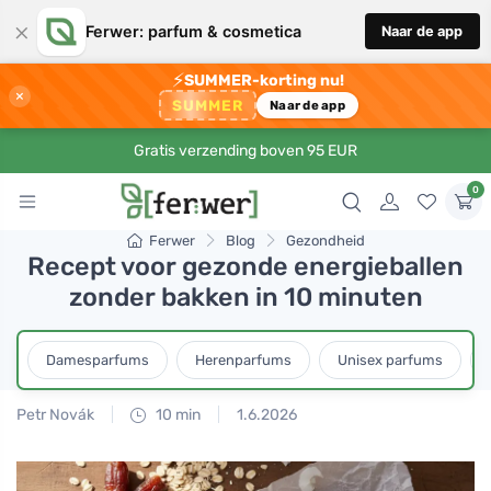
×
Ferwer: parfum & cosmetica
Naar de app
⚡
SUMMER-korting nu!
×
SUMMER
Naar de app
Gratis verzending boven 95 EUR
0
Ferwer
Blog
Gezondheid
Recept voor gezonde energieballen
zonder bakken in 10 minuten
Damesparfums
Herenparfums
Unisex parfums
Petr Novák
10 min
1.6.2026