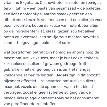
vitamine E-gehalte. Cashewboter is zoeter en romiger,
terwijl tahini – een pasta van sesamzaad – de balletjes
een licht nootachtige, aardse smaak geeft en een
uitstekende keuze is voor mensen met een allergie voor
boomvruchten. Let bij de keuze van notenboter altijd
op de ingrediëntenlijst: ideaal gezien zou het alleen
noten en eventueel een snufje zout moeten bevatten,
zonder toegevoegde palmolie of suiker.
Wat zoetstoffen betreft zijn honing en ahornsiroop de
meest natuurlijke keuzes, maar je kunt ook rijstsiroop,
kokosbloesemsuiker of gewoon gedroogd fruit
gebruiken, mits er genoeg van is om het mengsel
voldoende samen te binden.
Dadels
zijn in dit opzicht
bijzonder effectief – ze bevatten natuurlijke suikers,
maar ook vezels die de opname ervan in het bloed
vertragen, zodat er geen scherpe stijging van de
bloedsuikerspiegel optreedt zoals na het consumeren
van geraffineerde zoetstoffen.