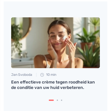
Jan Svoboda
10 min
Anna 
rde
Een effectieve crème tegen roodheid kan
Inhal
de conditie van uw huid verbeteren.
truc 