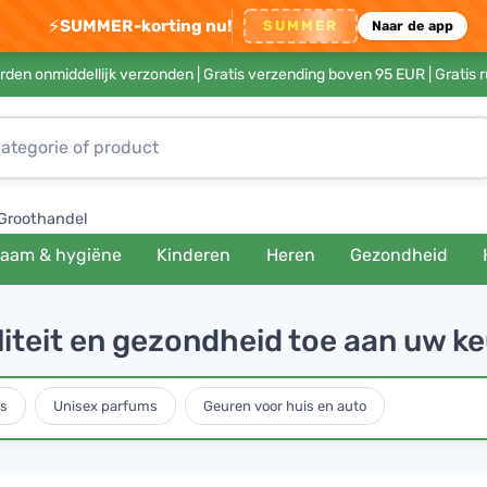
⚡
SUMMER-korting nu!
SUMMER
Naar de app
rden onmiddellijk verzonden |
Gratis verzending boven 95 EUR
| Gratis 
Groothandel
haam & hygiëne
Kinderen
Heren
Gezondheid
iteit en gezondheid toe aan uw k
s
Unisex parfums
Geuren voor huis en auto