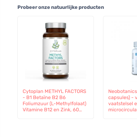
Probeer onze natuurlijke producten
Cytoplan METHYL FACTORS
Neobotanics
- B1 Betaïne B2 B6
capsules) - 
Foliumzuur (L-Methylfolaat)
vaatstelsel 
Vitamine B12 en Zink, 60
microcircula
capsules