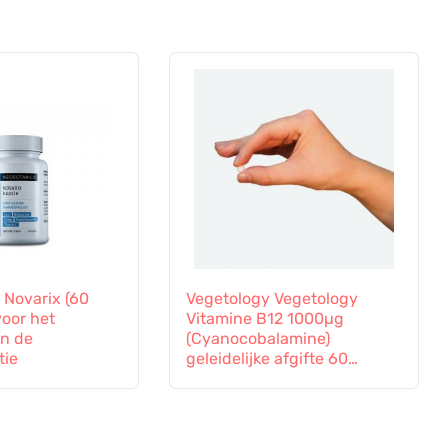
 Novarix (60
Vegetology Vegetology
voor het
Vitamine B12 1000µg
en de
(Cyanocobalamine)
tie
geleidelijke afgifte 60
tabletten