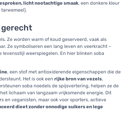
esproken, licht nootachtige smaak
, een donkere kleur
t tarwemeel).
n gerecht
ls. Ze worden warm of koud geserveerd, vaak als
aar. Ze symboliseren een lang leven en veerkracht –
evensstijl weerspiegelen. En hier blinken soba
tine
, een stof met antioxiderende eigenschappen die de
ersteunt. Het is ook een
rijke bron van vezels
,
steunen soba noedels de spijsvertering, helpen ze de
e het lichaam van langzaam vrijkomende energie. Dit
rs en veganisten, maar ook voor sporters, actieve
ceerd dieet zonder onnodige suikers en lege