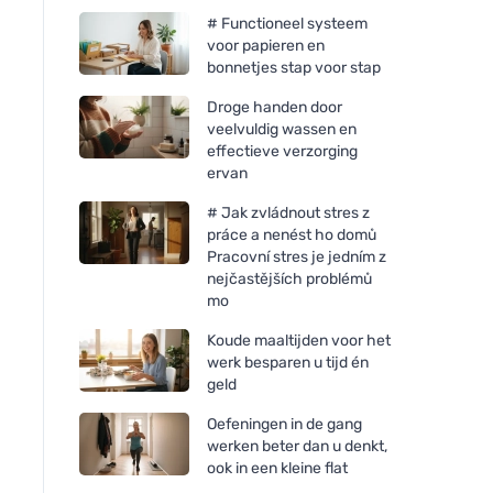
# Functioneel systeem
voor papieren en
bonnetjes stap voor stap
Droge handen door
veelvuldig wassen en
effectieve verzorging
ervan
# Jak zvládnout stres z
práce a nenést ho domů
Pracovní stres je jedním z
nejčastějších problémů
mo
Koude maaltijden voor het
werk besparen u tijd én
geld
Oefeningen in de gang
werken beter dan u denkt,
ook in een kleine flat