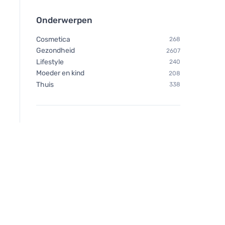
Onderwerpen
Cosmetica
268
Gezondheid
2607
Lifestyle
240
Moeder en kind
208
Thuis
338
Vegetology Vitashine
vitamine D3 in tabletten
1000 iu 60 tabletten