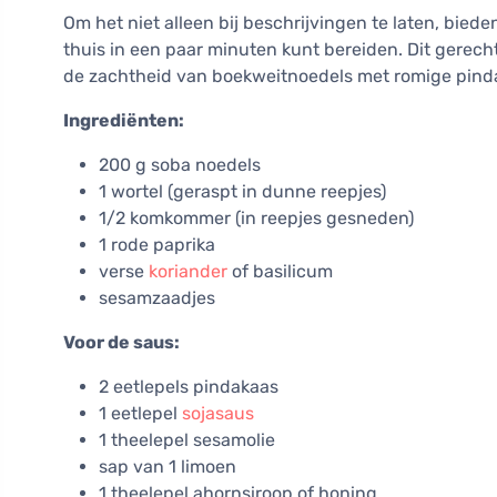
Om het niet alleen bij beschrijvingen te laten, bied
thuis in een paar minuten kunt bereiden. Dit gerech
de zachtheid van boekweitnoedels met romige pinda
Ingrediënten:
200 g soba noedels
1 wortel (geraspt in dunne reepjes)
1/2 komkommer (in reepjes gesneden)
1 rode paprika
verse
koriander
of basilicum
sesamzaadjes
Voor de saus:
2 eetlepels pindakaas
1 eetlepel
sojasaus
1 theelepel sesamolie
sap van 1 limoen
1 theelepel ahornsiroop of honing