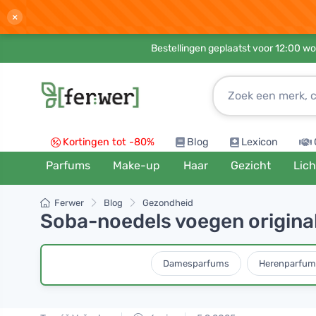
×
Bestellingen geplaatst voor 12:00 wo
Kortingen tot -80%
Blog
Lexicon
Parfums
Make-up
Haar
Gezicht
Lic
Ferwer
Blog
Gezondheid
Soba-noedels voegen original
Damesparfums
Herenparfum