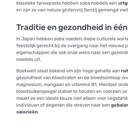
klassieke tarwepasta hebben soba noedels een
uitg
en zijn ze van nature glutenvrij (tenzij gemengd me
Traditie en gezondheid in éé
In Japan hebben soba noedels diepe culturele worte
feestelijk gerecht bij de overgang naar het nieuwe j
eigenschappen die ook onze wens naar een gezonde l
noedels uit.
Boekweit staat bekend om zijn hoge gehalte aan
ru
gezondheid van bloedvaten en de bloedsomloop ond
magnesium, mangaan en vitamine B1. Hierdoor onder
bloedsuikerspiegel stabiel te houden en voorzien z
maakt ze een ideale keuze niet alleen voor vegetarië
individuen of degenen die streven naar een
gebalan
calorieën
.