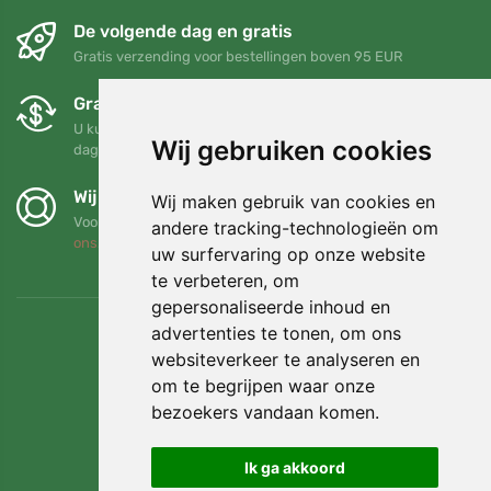
De volgende dag en gratis
Gratis verzending voor bestellingen boven 95 EUR
Gratis ruilen en retourneren
U kunt uw bestelling op elk gewenst moment binnen 90
Wij gebruiken cookies
dagen retourneren of ruilen
Wij steunen Trees.org
Wij maken gebruik van cookies en
Voor elke bestelling planten we een boom! Lees meer
Over
andere tracking-technologieën om
ons
.
uw surfervaring op onze website
te verbeteren, om
gepersonaliseerde inhoud en
advertenties te tonen, om ons
websiteverkeer te analyseren en
om te begrijpen waar onze
bezoekers vandaan komen.
Ik ga akkoord