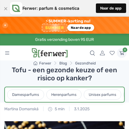
×
Ferwer: parfum & cosmetica
Naar de app
⚡
SUMMER-korting nu!
×
SUMMER
Naar de app
Gratis verzending boven 95 EUR
0
Ferwer
Blog
Gezondheid
Tofu - een gezonde keuze of een
risico op kanker?
Damesparfums
Herenparfums
Unisex parfums
Martina Domanská
5 min
3.1.2025