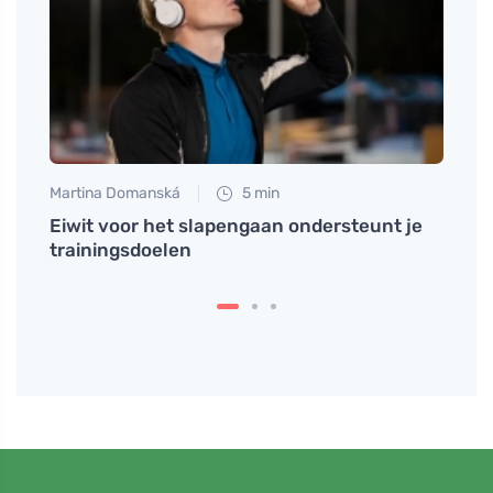
Martina Domanská
5 min
Eva No
ven
Eiwit voor het slapengaan ondersteunt je
Hoe h
trainingsdoelen
de fa