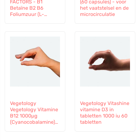
FACTORS - B1
(60 capsules) - voor
Betaïne B2 B6
het vaatstelsel en de
Foliumzuur (L-
microcirculatie
Methylfolaat)
Vitamine B12 en Zink,
60 capsules
Vegetology
Vegetology Vitashine
Vegetology Vitamine
vitamine D3 in
B12 1000µg
tabletten 1000 iu 60
(Cyanocobalamine)
tabletten
geleidelijke afgifte
60 tabletten