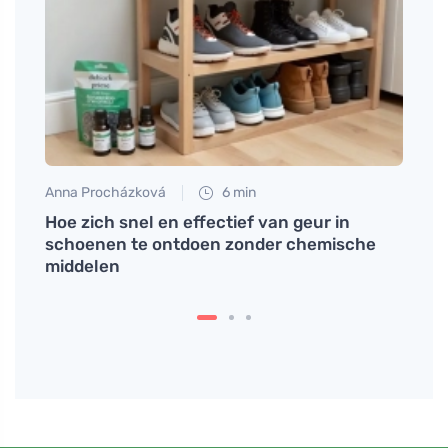
Anna Procházková
6 min
Anna 
toru
Hoe zich snel en effectief van geur in
Gewel
schoenen te ontdoen zonder chemische
roest
middelen