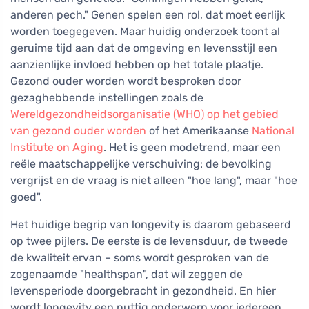
anderen pech." Genen spelen een rol, dat moet eerlijk
worden toegegeven. Maar huidig onderzoek toont al
geruime tijd aan dat de omgeving en levensstijl een
aanzienlijke invloed hebben op het totale plaatje.
Gezond ouder worden wordt besproken door
gezaghebbende instellingen zoals de
Wereldgezondheidsorganisatie (WHO) op het gebied
van gezond ouder worden
of het Amerikaanse
National
Institute on Aging
. Het is geen modetrend, maar een
reële maatschappelijke verschuiving: de bevolking
vergrijst en de vraag is niet alleen "hoe lang", maar "hoe
goed".
Het huidige begrip van longevity is daarom gebaseerd
op twee pijlers. De eerste is de levensduur, de tweede
de kwaliteit ervan – soms wordt gesproken van de
zogenaamde "healthspan", dat wil zeggen de
levensperiode doorgebracht in gezondheid. En hier
wordt longevity een nuttig onderwerp voor iedereen,