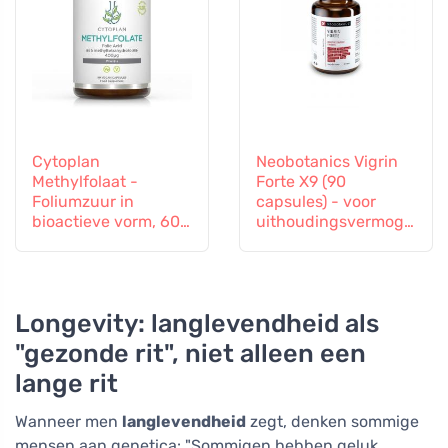
Cytoplan
Neobotanics Vigrin
Methylfolaat -
Forte X9 (90
Foliumzuur in
capsules) - voor
bioactieve vorm, 60
uithoudingsvermoge
capsules
n en vitaliteit
Longevity: langlevendheid als
"gezonde rit", niet alleen een
lange rit
Wanneer men
langlevendheid
zegt, denken sommige
mensen aan genetica: "Sommigen hebben geluk,