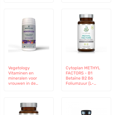
Vegetology
Cytoplan METHYL
Vitaminen en
FACTORS - B1
mineralen voor
Betaïne B2 B6
vrouwen in de
Foliumzuur (L-
overgang, 60
Methylfolaat)
capsules
Vitamine B12 en Zink,
60 capsules