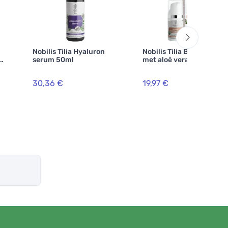
Nobilis Tilia Hyaluron
Nobilis Tilia BB crème
serum 50ml
met aloë vera light 30ml
30,36 €
19,97 €