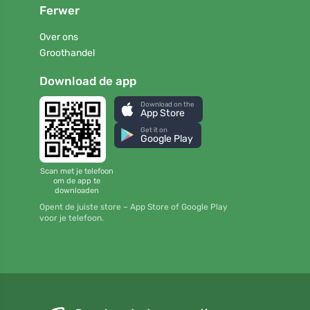
Ferwer
Over ons
Groothandel
Download de app
Download on the
App Store
Get it on
Google Play
Scan met je telefoon
om de app te
downloaden
Opent de juiste store – App Store of Google Play
voor je telefoon.