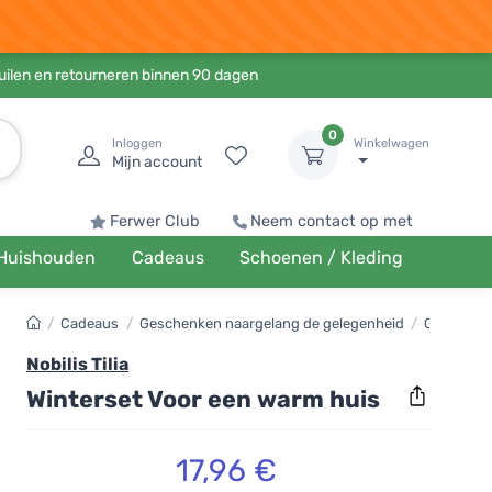
ruilen en retourneren binnen 90 dagen
0
Inloggen
Winkelwagen
Mijn account
Ferwer Club
Neem contact op met
Huishouden
Cadeaus
Schoenen / Kleding
/
Cadeaus
/
Geschenken naargelang de gelegenheid
/
Geschenke
Nobilis Tilia
Winterset Voor een warm huis
17,96 €