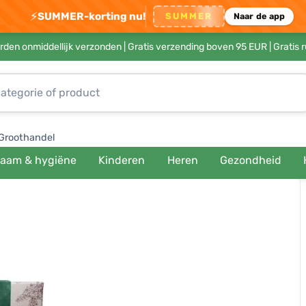
⚡
SUMMER-korting nu!
SUMMER
Naar de app
rden onmiddellijk verzonden |
Gratis verzending boven 95 EUR
| Gratis 
Groothandel
haam & hygiëne
Kinderen
Heren
Gezondheid