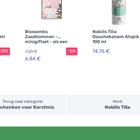
Blossombs
Nobilis Tilia
 ml
Zaadbommen -
Douchebalsem Atopik
minigiftset - als een
100 ml
sprookje (4 stuks)
14,76 €
7,20 €
-23%
-5%
6,84 €
Terug naar categorie
Merk
chenken voor Kerstmis
Nobilis Tilia