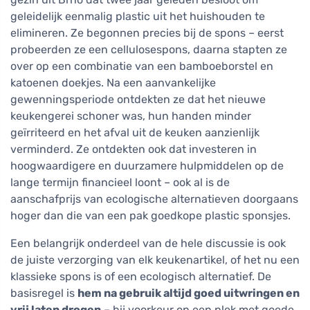
geleidelijk eenmalig plastic uit het huishouden te
elimineren. Ze begonnen precies bij de spons – eerst
probeerden ze een cellulosespons, daarna stapten ze
over op een combinatie van een bamboeborstel en
katoenen doekjes. Na een aanvankelijke
gewenningsperiode ontdekten ze dat het nieuwe
keukengerei schoner was, hun handen minder
geïrriteerd en het afval uit de keuken aanzienlijk
verminderd. Ze ontdekten ook dat investeren in
hoogwaardigere en duurzamere hulpmiddelen op de
lange termijn financieel loont – ook al is de
aanschafprijs van ecologische alternatieven doorgaans
hoger dan die van een pak goedkope plastic sponsjes.
Een belangrijk onderdeel van de hele discussie is ook
de juiste verzorging van elk keukenartikel, of het nu een
klassieke spons is of een ecologisch alternatief. De
basisregel is
hem na gebruik altijd goed uitwringen en
vrij laten drogen
– bij voorkeur op een plek met goede