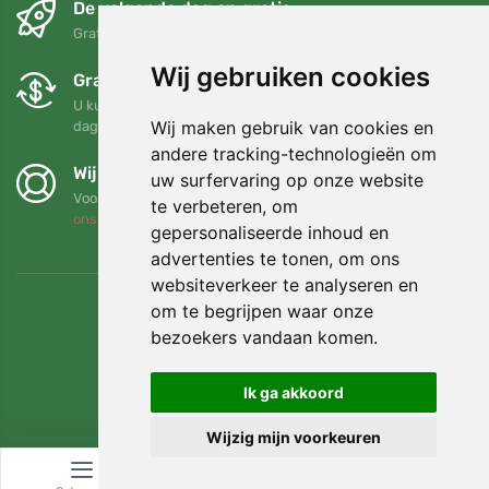
De volgende dag en gratis
Gratis verzending voor bestellingen boven 95 EUR
Wij gebruiken cookies
Gratis ruilen en retourneren
U kunt uw bestelling op elk gewenst moment binnen 90
Wij maken gebruik van cookies en
dagen retourneren of ruilen
andere tracking-technologieën om
Wij steunen Trees.org
uw surfervaring op onze website
Voor elke bestelling planten we een boom! Lees meer
Over
te verbeteren, om
ons
.
gepersonaliseerde inhoud en
advertenties te tonen, om ons
websiteverkeer te analyseren en
om te begrijpen waar onze
bezoekers vandaan komen.
Ik ga akkoord
Wijzig mijn voorkeuren