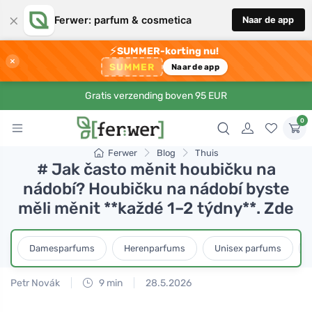
×
Ferwer: parfum & cosmetica
Naar de app
⚡
SUMMER-korting nu!
×
SUMMER
Naar de app
Gratis verzending boven 95 EUR
0
Ferwer
Blog
Thuis
# Jak často měnit houbičku na
nádobí? Houbičku na nádobí byste
měli měnit **každé 1–2 týdny**. Zde
Damesparfums
Herenparfums
Unisex parfums
Petr Novák
9 min
28.5.2026