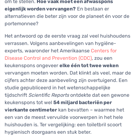
om te stellen.
Hoe vaak moet een afwasspons
eigenlijk worden vervangen?
En bestaan er
alternatieven die beter zijn voor de planeet én voor de
portemonnee?
Het antwoord op de eerste vraag zal veel huishoudens
verrassen. Volgens aanbevelingen van hygiëne-
experts, waaronder het Amerikaanse
Centers for
Disease Control and Prevention (CDC)
, zou een
keukenspons ongeveer
elke één tot twee weken
vervangen moeten worden. Dat klinkt als veel, maar de
cijfers achter deze aanbeveling zijn overtuigend. Een
studie gepubliceerd in het wetenschappelijke
tijdschrift
Scientific Reports
ontdekte dat een gewone
keukenspons tot wel
54 miljard bacteriën per
vierkante centimeter
kan bevatten – waarmee het
een van de meest vervuilde voorwerpen in het hele
huishouden is. Ter vergelijking: een toiletbril scoort
hygienisch doorgaans een stuk beter.