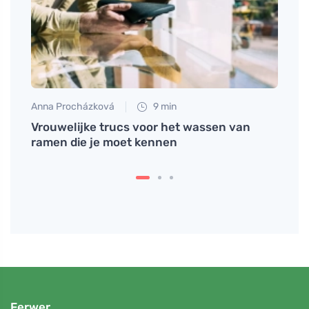
Anna Procházková
9 min
Jan S
Vrouwelijke trucs voor het wassen van
Welk
delen
ramen die je moet kennen
helde
Ferwer