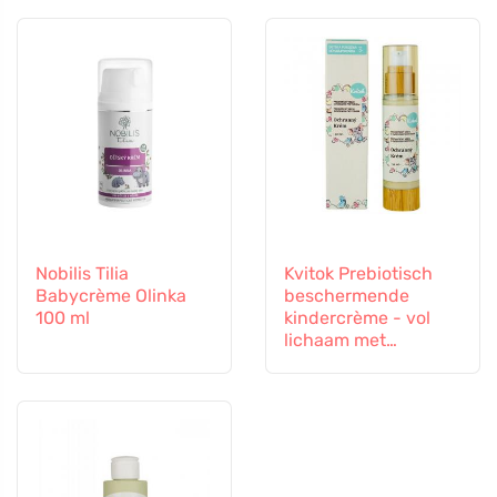
Nobilis Tilia
Kvitok Prebiotisch
Babycrème Olinka
beschermende
100 ml
kindercrème - vol
lichaam met
haverproteïnen (50
ml) - beschermt
tegen invloeden van
buitenaf