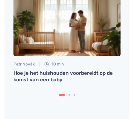
Petr Novák
10 min
Jan S
t met
Hoe je het huishouden voorbereidt op de
Waaro
komst van een baby
niet 
moet 