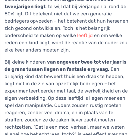
tweejarigen liegt
, terwijl dat bij vierjarigen al rond de
80% ligt. Dit betekent niet dat we een generatie
bedriegers opvoeden – het betekent dat hun hersenen
zich gezond ontwikkelen. Toch is het belangrijk
onderscheid te maken op welke
leeftijd
en om welke
reden een kind liegt, want de reactie van de ouder zou
elke keer anders moeten zijn.
Bij kleine kinderen
van ongeveer twee tot vier jaar is
de grens tussen liegen en fantasie erg vaag.
Een
driejarig kind dat beweert thuis een draak te hebben,
liegt niet in de zin van opzettelijk bedriegen – het
experimenteert eerder met taal, de werkelijkheid en de
eigen verbeelding. Op deze leeftijd is liegen meer een
spel dan manipulatie. Ouders zouden rustig moeten
reageren, zonder veel drama, en in plaats van te
straffen, zouden ze de zaken liever zacht moeten
rechtzetten. "Dat is een mooi verhaal, maar we weten
allebei hoe het echt was, toch?" is veel effectiever dan