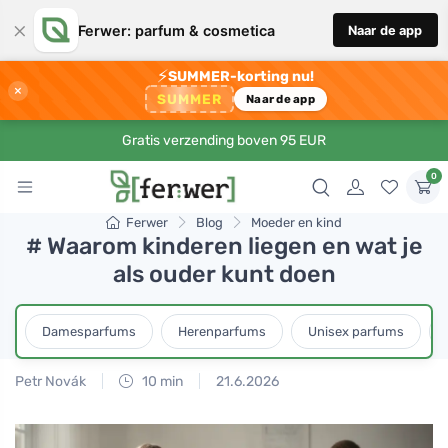
×
Ferwer: parfum & cosmetica
Naar de app
⚡
SUMMER-korting nu!
×
SUMMER
Naar de app
Gratis verzending boven 95 EUR
0
Ferwer
Blog
Moeder en kind
# Waarom kinderen liegen en wat je
als ouder kunt doen
Damesparfums
Herenparfums
Unisex parfums
Petr Novák
10 min
21.6.2026