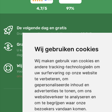
4,7/5
97%
De volgende dag en gratis
Gratis verzending voor bestellingen boven 95 EUR
Gratis ruilen en retourneren
Wij gebruiken cookies
U kunt uw bestelling op elk gewenst moment binnen 90
dagen retourneren of ruilen
Wij maken gebruik van cookies en
Wij steunen Trees.org
andere tracking-technologieën om
Voor elke bestelling planten we een boom! Lees meer
Over
uw surfervaring op onze website
ons
.
te verbeteren, om
gepersonaliseerde inhoud en
advertenties te tonen, om ons
websiteverkeer te analyseren en
om te begrijpen waar onze
bezoekers vandaan komen.