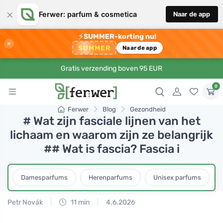
×
Ferwer: parfum & cosmetica
Naar de app
⚡
SUMMER-korting nu!
×
SUMMER
Naar de app
Gratis verzending boven 95 EUR
0
Ferwer
Blog
Gezondheid
# Wat zijn fasciale lijnen van het
lichaam en waarom zijn ze belangrijk
## Wat is fascia? Fascia i
Damesparfums
Herenparfums
Unisex parfums
Petr Novák
11 min
4.6.2026