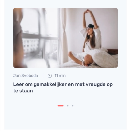
Jan Svoboda
11 min
Petr N
gezin
Leer om gemakkelijker en met vreugde op
Slech
te staan
voldo
onder