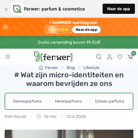
×
Ferwer: parfum & cosmetica
Naar de app
⚡
SUMMER-korting nu!
×
SUMMER
Naar de app
Gratis verzending boven 95 EUR
0
Ferwer
Blog
Lifestyle
# Wat zijn micro-identiteiten en
waarom bevrijden ze ons
Damesparfums
Herenparfums
Unisex parfums
Petr Novák
10 min
12.6.2026