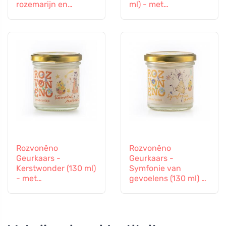
rozemarijn en
ml) - met
lavendel
rustgevende
lavendel
Rozvoněno
Rozvoněno
Geurkaars -
Geurkaars -
Kerstwonder (130 ml)
Symfonie van
- met
gevoelens (130 ml) -
peperkoekkruiden
met lavendel en
ylang-ylang