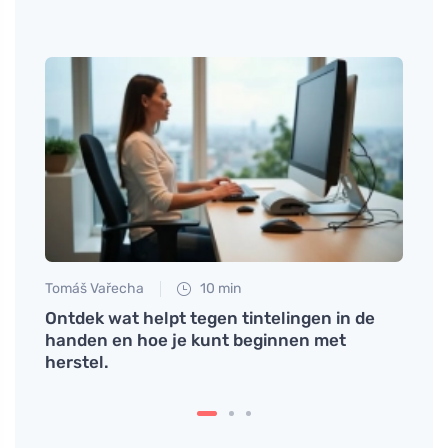
Tomáš Vařecha
10 min
Petr N
 het
Ontdek wat helpt tegen tintelingen in de
# Waa
kelen
handen en hoe je kunt beginnen met
beter
herstel.