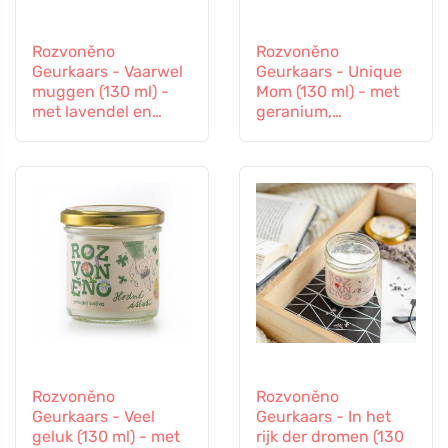
Rozvoněno
Rozvoněno
Geurkaars - Vaarwel
Geurkaars - Unique
muggen (130 ml) -
Mom (130 ml) - met
met lavendel en
geranium,
citroengras
sinaasappel en
patchouli
Rozvoněno
Rozvoněno
Geurkaars - Veel
Geurkaars - In het
geluk (130 ml) - met
rijk der dromen (130