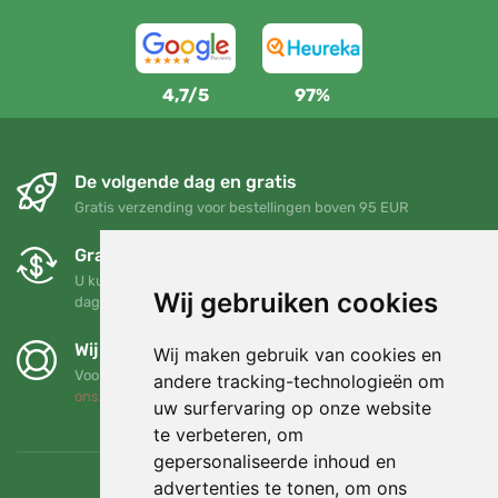
4,7/5
97%
De volgende dag en gratis
Gratis verzending voor bestellingen boven 95 EUR
Gratis ruilen en retourneren
U kunt uw bestelling op elk gewenst moment binnen 90
Wij gebruiken cookies
dagen retourneren of ruilen
Wij steunen Trees.org
Wij maken gebruik van cookies en
Voor elke bestelling planten we een boom! Lees meer
Over
andere tracking-technologieën om
ons
.
uw surfervaring op onze website
te verbeteren, om
gepersonaliseerde inhoud en
advertenties te tonen, om ons