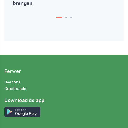
est
brengen
uien
Ferwer
Over ons
Groothandel
Download de app
Get it on
Google Play