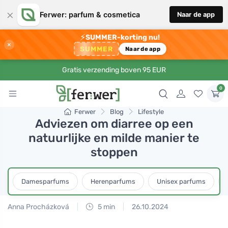
×
Ferwer: parfum & cosmetica
Naar de app
⚡
SUMMER-korting nu!
×
SUMMER
Naar de app
Gratis verzending boven 95 EUR
0
Ferwer
Blog
Lifestyle
Adviezen om diarree op een
natuurlijke en milde manier te
stoppen
Damesparfums
Herenparfums
Unisex parfums
Anna Procházková
5 min
26.10.2024