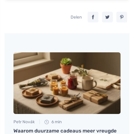
Delen
Petr Novák
6 min
Jan S
Waarom duurzame cadeaus meer vreugde
Maak 