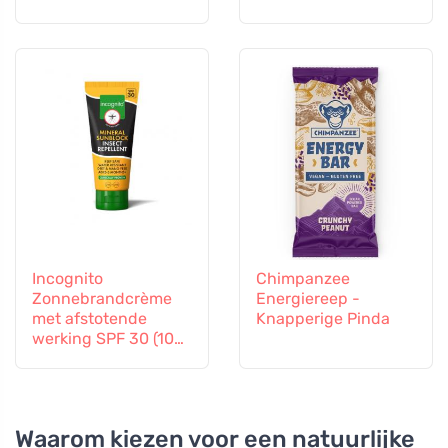
Incognito
Chimpanzee
Zonnebrandcrème
Energiereep -
met afstotende
Knapperige Pinda
werking SPF 30 (100
ml) - ook geschikt
voor kinderen vanaf
6 maanden
Waarom kiezen voor een natuurlijke