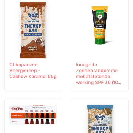
Chimpanzee
Incognito
Energiereep -
Zonnebrandcrème
Cashew Karamel 55g
met afstotende
werking SPF 30 (100
ml) - ook geschikt
voor kinderen vanaf
6 maanden