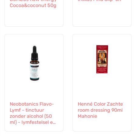
Cocoa&coconut 50g
Neobotanics Flavo-
Henné Color Zachte
Lymf - tinctuur
room dressing 90ml
zonder alcohol (50
Mahonie
ml) - lymfestelsel en
vasculair systeem