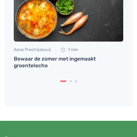
Anna Procházková
7 min
Anna 
Bewaar de zomer met ingemaakt
Welk 
groentelecho
laagc