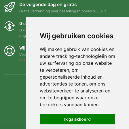
De volgende dag en gratis
Gratis verzending voor bestellingen boven 95 EUR
Gratis ruilen en retourneren
U kunt uw bestelling op elk gewenst moment binnen 90
Wij gebruiken cookies
dagen retourneren of ruilen
Wij steunen Trees.org
Wij maken gebruik van cookies en
Voor elke bestelling planten we een boom! Lees meer
Over
andere tracking-technologieën om
ons
.
uw surfervaring op onze website
te verbeteren, om
gepersonaliseerde inhoud en
advertenties te tonen, om ons
websiteverkeer te analyseren en
om te begrijpen waar onze
bezoekers vandaan komen.
Ik ga akkoord