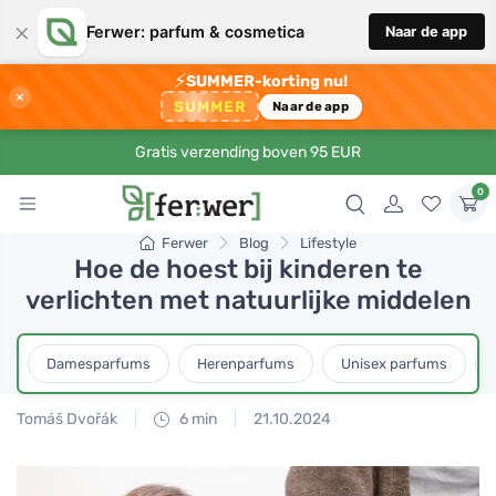
×
Ferwer: parfum & cosmetica
Naar de app
⚡
SUMMER-korting nu!
×
SUMMER
Naar de app
Gratis verzending boven 95 EUR
0
Ferwer
Blog
Lifestyle
Hoe de hoest bij kinderen te
verlichten met natuurlijke middelen
Damesparfums
Herenparfums
Unisex parfums
Tomáš Dvořák
6 min
21.10.2024