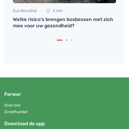
Eva Novotná
5 min
Tomáš
Welke risico's brengen bosbessen met zich
Testo
mee voor uw gezondheid?
als h
Ferwer
Over ons
Groothandel
Download de app