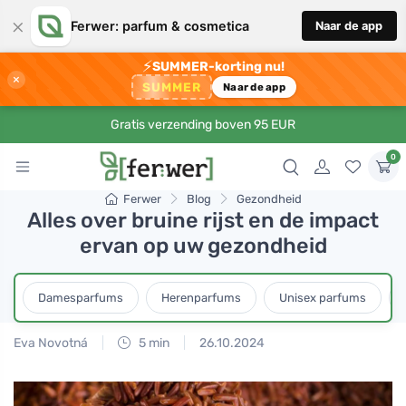
×
Ferwer: parfum & cosmetica
Naar de app
⚡
SUMMER-korting nu!
×
SUMMER
Naar de app
Gratis verzending boven 95 EUR
0
Ferwer
Blog
Gezondheid
Alles over bruine rijst en de impact
ervan op uw gezondheid
Damesparfums
Herenparfums
Unisex parfums
Eva Novotná
5 min
26.10.2024