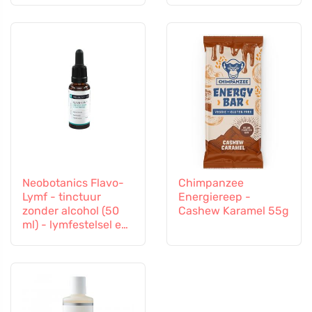
Neobotanics Flavo-
Chimpanzee
Lymf - tinctuur
Energiereep -
zonder alcohol (50
Cashew Karamel 55g
ml) - lymfestelsel en
vasculair systeem