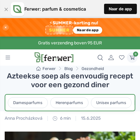
×
Ferwer: parfum & cosmetica
Naar de app
⚡
SUMMER-korting nu!
×
SUMMER
Naar de app
Gratis verzending boven 95 EUR
0
Ferwer
Blog
Gezondheid
Azteekse soep als eenvoudig recept
voor een gezond diner
Damesparfums
Herenparfums
Unisex parfums
Anna Procházková
6 min
15.6.2025