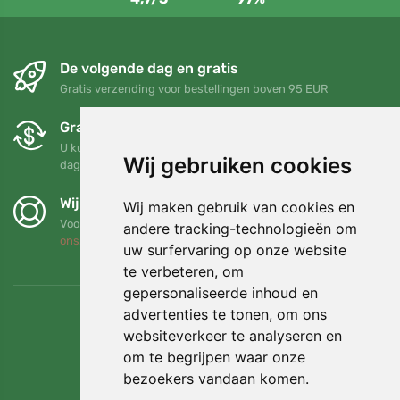
De volgende dag en gratis
Gratis verzending voor bestellingen boven 95 EUR
Gratis ruilen en retourneren
U kunt uw bestelling op elk gewenst moment binnen 90
Wij gebruiken cookies
dagen retourneren of ruilen
Wij steunen Trees.org
Wij maken gebruik van cookies en
Voor elke bestelling planten we een boom! Lees meer
Over
andere tracking-technologieën om
ons
.
uw surfervaring op onze website
te verbeteren, om
gepersonaliseerde inhoud en
advertenties te tonen, om ons
websiteverkeer te analyseren en
om te begrijpen waar onze
bezoekers vandaan komen.