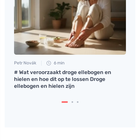
Petr Novák
6 min
Martin
w
# Wat veroorzaakt droge ellebogen en
Banaa
hielen en hoe dit op te lossen Droge
comb
ellebogen en hielen zijn