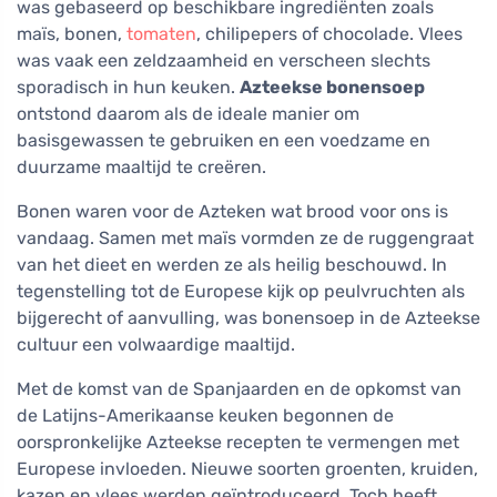
was gebaseerd op beschikbare ingrediënten zoals
maïs, bonen,
tomaten
, chilipepers of chocolade. Vlees
was vaak een zeldzaamheid en verscheen slechts
sporadisch in hun keuken.
Azteekse bonensoep
ontstond daarom als de ideale manier om
basisgewassen te gebruiken en een voedzame en
duurzame maaltijd te creëren.
Bonen waren voor de Azteken wat brood voor ons is
vandaag. Samen met maïs vormden ze de ruggengraat
van het dieet en werden ze als heilig beschouwd. In
tegenstelling tot de Europese kijk op peulvruchten als
bijgerecht of aanvulling, was bonensoep in de Azteekse
cultuur een volwaardige maaltijd.
Met de komst van de Spanjaarden en de opkomst van
de Latijns-Amerikaanse keuken begonnen de
oorspronkelijke Azteekse recepten te vermengen met
Europese invloeden. Nieuwe soorten groenten, kruiden,
kazen en vlees werden geïntroduceerd. Toch heeft