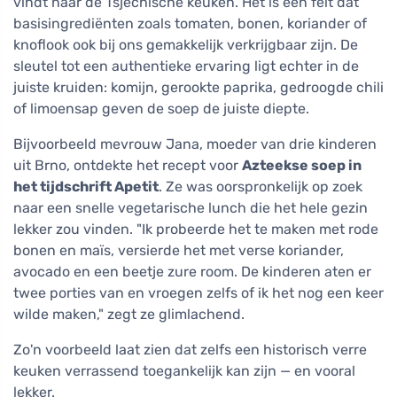
vindt naar de Tsjechische keuken. Het is een feit dat
basisingrediënten zoals tomaten, bonen, koriander of
knoflook ook bij ons gemakkelijk verkrijgbaar zijn. De
sleutel tot een authentieke ervaring ligt echter in de
juiste kruiden: komijn, gerookte paprika, gedroogde chili
of limoensap geven de soep de juiste diepte.
Bijvoorbeeld mevrouw Jana, moeder van drie kinderen
uit Brno, ontdekte het recept voor
Azteekse soep in
het tijdschrift Apetit
. Ze was oorspronkelijk op zoek
naar een snelle vegetarische lunch die het hele gezin
lekker zou vinden. "Ik probeerde het te maken met rode
bonen en maïs, versierde het met verse koriander,
avocado en een beetje zure room. De kinderen aten er
twee porties van en vroegen zelfs of ik het nog een keer
wilde maken," zegt ze glimlachend.
Zo'n voorbeeld laat zien dat zelfs een historisch verre
keuken verrassend toegankelijk kan zijn — en vooral
lekker.