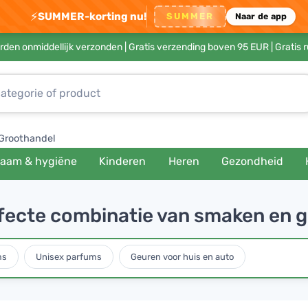
⚡
SUMMER-korting nu!
SUMMER
Naar de app
rden onmiddellijk verzonden |
Gratis verzending boven 95 EUR
| Gratis 
Groothandel
haam & hygiëne
Kinderen
Heren
Gezondheid
rfecte combinatie van smaken en 
ms
Unisex parfums
Geuren voor huis en auto