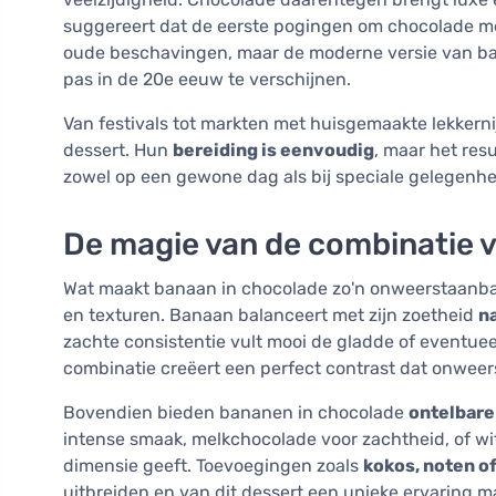
suggereert dat de eerste pogingen om chocolade met
oude beschavingen, maar de moderne versie van ba
pas in de 20e eeuw te verschijnen.
Van festivals tot markten met huisgemaakte lekkern
dessert. Hun
bereiding is eenvoudig
, maar het res
zowel op een gewone dag als bij speciale gelegenh
De magie van de combinatie 
Wat maakt banaan in chocolade zo'n onweerstaanbar
en texturen. Banaan balanceert met zijn zoetheid
na
zachte consistentie vult mooi de gladde of eventue
combinatie creëert een perfect contrast dat onweer
Bovendien bieden bananen in chocolade
ontelbare
intense smaak, melkchocolade voor zachtheid, of wi
dimensie geeft. Toevoegingen zoals
kokos, noten of
uitbreiden en van dit dessert een unieke ervaring m