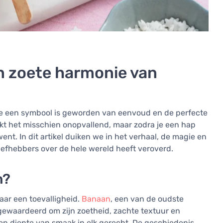
n zoete harmonie van
ie een symbool is geworden van eenvoud en de perfecte
kt het misschien onopvallend, maar zodra je een hap
went. In dit artikel duiken we in het verhaal, de magie en
tliefhebbers over de hele wereld heeft veroverd.
n?
ar een toevalligheid.
Banaan
, een van de oudste
l gewaardeerd om zijn zoetheid, zachte textuur en
en diepte van smaak in elk gerecht. De geschiedenis