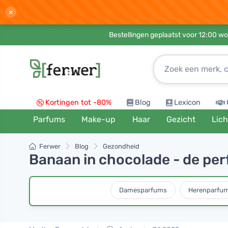
×
Bestellingen geplaatst voor 12:00 wo
Kortingen tot -80%
Blog
Lexicon
Parfums
Make-up
Haar
Gezicht
Lic
Ferwer
Blog
Gezondheid
Banaan in chocolade - de pe
Damesparfums
Herenparfu