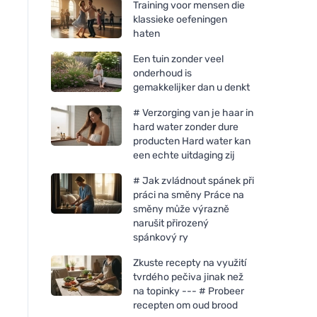
Training voor mensen die
klassieke oefeningen
haten
Een tuin zonder veel
onderhoud is
gemakkelijker dan u denkt
# Verzorging van je haar in
hard water zonder dure
producten Hard water kan
een echte uitdaging zij
# Jak zvládnout spánek při
práci na směny Práce na
směny může výrazně
narušit přirozený
spánkový ry
Zkuste recepty na využití
tvrdého pečiva jinak než
na topinky --- # Probeer
recepten om oud brood