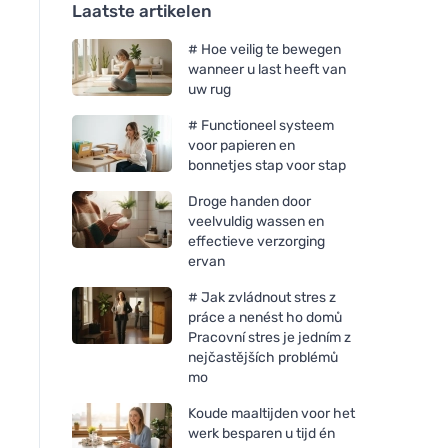
Laatste artikelen
# Hoe veilig te bewegen
wanneer u last heeft van
uw rug
# Functioneel systeem
voor papieren en
bonnetjes stap voor stap
Droge handen door
veelvuldig wassen en
effectieve verzorging
ervan
# Jak zvládnout stres z
práce a nenést ho domů
Pracovní stres je jedním z
nejčastějších problémů
mo
Koude maaltijden voor het
werk besparen u tijd én