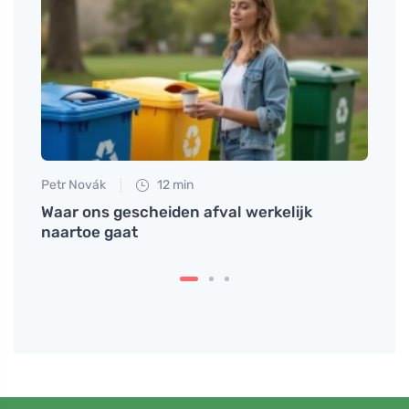
Petr Novák
12 min
Tomáš
zonde
Waar ons gescheiden afval werkelijk
Hoe 
rt.
naartoe gaat
word