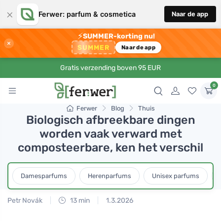
×
Ferwer: parfum & cosmetica
Naar de app
⚡
SUMMER-korting nu!
×
SUMMER
Naar de app
Gratis verzending boven 95 EUR
0
Ferwer
Blog
Thuis
Biologisch afbreekbare dingen
worden vaak verward met
composteerbare, ken het verschil
Damesparfums
Herenparfums
Unisex parfums
Petr Novák
13 min
1.3.2026