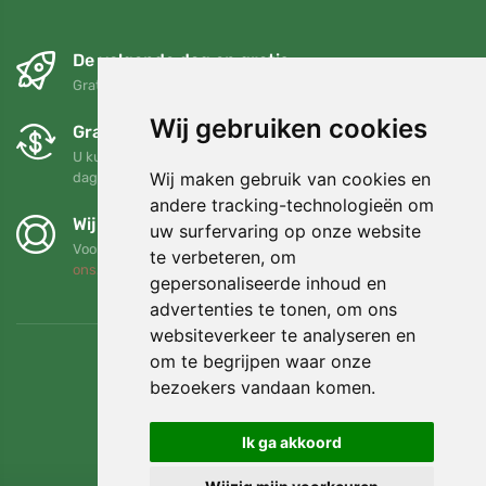
De volgende dag en gratis
Gratis verzending voor bestellingen boven 95 EUR
Wij gebruiken cookies
Gratis ruilen en retourneren
U kunt uw bestelling op elk gewenst moment binnen 90
Wij maken gebruik van cookies en
dagen retourneren of ruilen
andere tracking-technologieën om
Wij steunen Trees.org
uw surfervaring op onze website
Voor elke bestelling planten we een boom! Lees meer
Over
te verbeteren, om
ons
.
gepersonaliseerde inhoud en
advertenties te tonen, om ons
websiteverkeer te analyseren en
om te begrijpen waar onze
bezoekers vandaan komen.
Ik ga akkoord