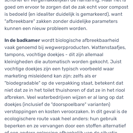
goed om ervoor te zorgen dat de zak echt voor compost
is bedoeld (en idealiter duidelijk is gemarkeerd), want
"afbreekbare" zakken zonder duidelijke parameters
kunnen een nieuw probleem worden.
In de badkamer
wordt biologische afbreekbaarheid
vaak genoemd bij wegwerpproducten. Wattenstaafjes,
tampons, vochtige doekjes - dit zijn allemaal
kleinigheden die automatisch worden gekocht. Juist
vochtige doekjes zijn een typisch voorbeeld waar
marketing misleidend kan zijn: zelfs als er
"biodegradable" op de verpakking staat, betekent dat
niet dat ze in het toilet thuishoren of dat ze in het riool
afbreken. Veel waterbedrijven wijzen er al lang op dat
doekjes (inclusief de "doorspoelbare" varianten)
verstoppingen en kosten veroorzaken. In dit geval is de
ecologischere route vaak heel anders: hun gebruik
beperken en ze vervangen door een stoffen alternatief
of een andere oplossing afhankelijk van de situatie.