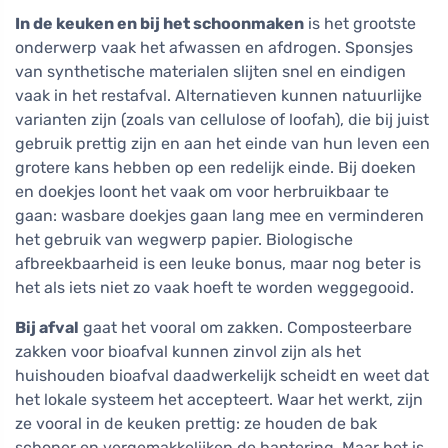
In de keuken en bij het schoonmaken
is het grootste
onderwerp vaak het afwassen en afdrogen. Sponsjes
van synthetische materialen slijten snel en eindigen
vaak in het restafval. Alternatieven kunnen natuurlijke
varianten zijn (zoals van cellulose of loofah), die bij juist
gebruik prettig zijn en aan het einde van hun leven een
grotere kans hebben op een redelijk einde. Bij doeken
en doekjes loont het vaak om voor herbruikbaar te
gaan: wasbare doekjes gaan lang mee en verminderen
het gebruik van wegwerp papier. Biologische
afbreekbaarheid is een leuke bonus, maar nog beter is
het als iets niet zo vaak hoeft te worden weggegooid.
Bij afval
gaat het vooral om zakken. Composteerbare
zakken voor bioafval kunnen zinvol zijn als het
huishouden bioafval daadwerkelijk scheidt en weet dat
het lokale systeem het accepteert. Waar het werkt, zijn
ze vooral in de keuken prettig: ze houden de bak
schoner en vergemakkelijken de hantering. Maar het is