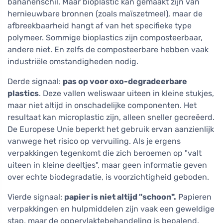
bananenschil. Maar bioplastic kan gemaakt zijn van
hernieuwbare bronnen (zoals maïszetmeel), maar de
afbreekbaarheid hangt af van het specifieke type
polymeer. Sommige bioplastics zijn composteerbaar,
andere niet. En zelfs de composteerbare hebben vaak
industriële omstandigheden nodig.
Derde signaal:
pas op voor oxo-degradeerbare
plastics
. Deze vallen weliswaar uiteen in kleine stukjes,
maar niet altijd in onschadelijke componenten. Het
resultaat kan microplastic zijn, alleen sneller gecreëerd.
De Europese Unie beperkt het gebruik ervan aanzienlijk
vanwege het risico op vervuiling. Als je ergens
verpakkingen tegenkomt die zich beroemen op "valt
uiteen in kleine deeltjes", maar geen informatie geven
over echte biodegradatie, is voorzichtigheid geboden.
Vierde signaal:
papier is niet altijd "schoon".
Papieren
verpakkingen en hulpmiddelen zijn vaak een geweldige
stap, maar de oppervlaktebehandeling is bepalend.