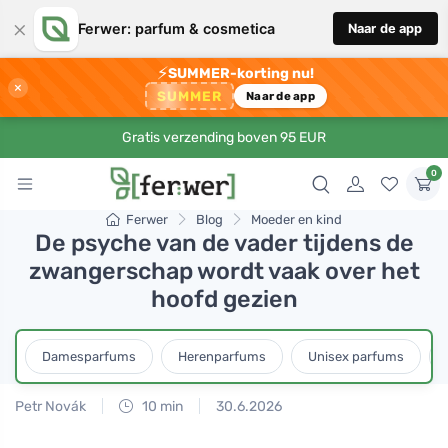
×
Ferwer: parfum & cosmetica
Naar de app
⚡
SUMMER-korting nu!
×
SUMMER
Naar de app
Gratis verzending boven 95 EUR
0
Ferwer
Blog
Moeder en kind
De psyche van de vader tijdens de
zwangerschap wordt vaak over het
hoofd gezien
Damesparfums
Herenparfums
Unisex parfums
Petr Novák
10 min
30.6.2026