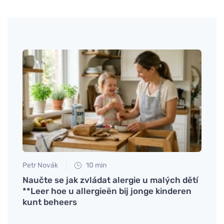
Petr Novák
10 min
Petr N
rd op
Naučte se jak zvládat alergie u malých dětí
# Voe
**Leer hoe u allergieën bij jonge kinderen
zwan
kunt beheers