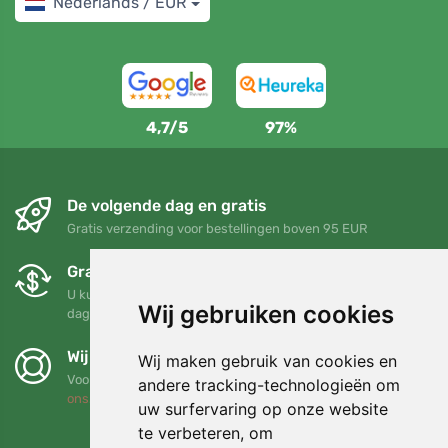
Nederlands / EUR
4,7/5
97%
De volgende dag en gratis
Gratis verzending voor bestellingen boven 95 EUR
Gratis ruilen en retourneren
U kunt uw bestelling op elk gewenst moment binnen 90
Wij gebruiken cookies
dagen retourneren of ruilen
Wij steunen Trees.org
Wij maken gebruik van cookies en
Voor elke bestelling planten we een boom! Lees meer
Over
andere tracking-technologieën om
ons
.
uw surfervaring op onze website
te verbeteren, om